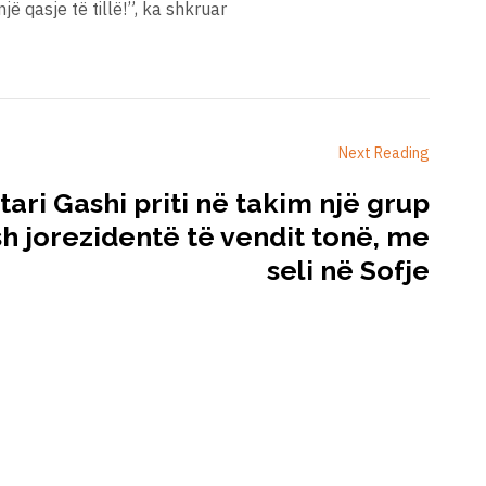
 qasje të tillë!”, ka shkruar
Next Reading
ri Gashi priti në takim një grup
 jorezidentë të vendit tonë, me
seli në Sofje