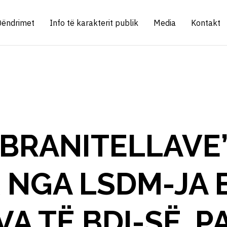
Qëndrimet
Info të karakterit publik
Media
Kontakt
 “BRANITELLAVE”,
 NGA LSDM-JA 
VA TË BDI-SË, P