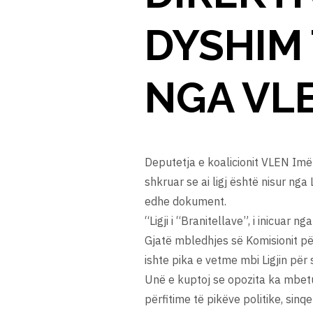
DYSHIM
NGA VLE
Deputetja e koalicionit VLEN Imërl
shkruar se ai ligj është nisur nga
edhe dokument.
“Ligji i “Branitellave”, i inicuar
Gjatë mbledhjes së Komisionit për 
ishte pika e vetme mbi Ligjin për 
Unë e kuptoj se opozita ka mbetu
përfitime të pikëve politike, sinq