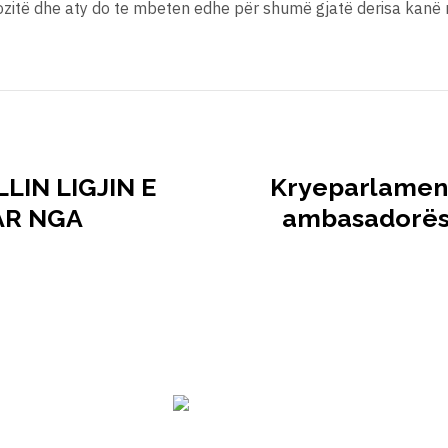
zitë dhe aty do te mbeten edhe për shumë gjatë derisa kanë një
LIN LIGJIN E
Kryeparlamenta
AR NGA
ambasadorësh