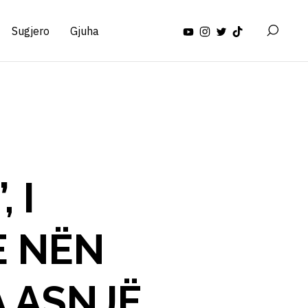
Sugjero
Gjuha
 I
E NËN
A ASNJË