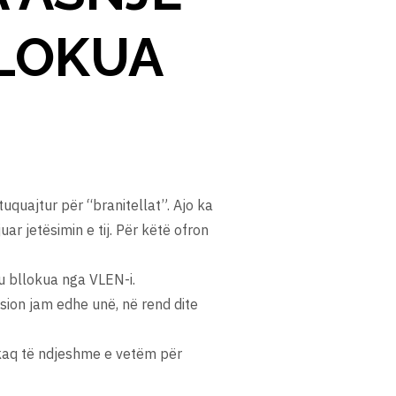
LLOKUA
tuquajtur për “branitellat”. Ajo ka
ar jetësimin e tij. Për këtë ofron
 u bllokua nga VLEN-i.
ision jam edhe unë, në rend dite
 kaq të ndjeshme e vetëm për