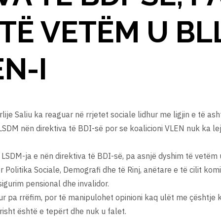
 TË VETËM U B
N-I
ije Saliu ka reaguar në rrjetet sociale lidhur me ligjin e të ash
 LSDM nën direktiva të BDI-së por se koalicioni VLEN nuk ka leju
 nga LSDM-ja e nën direktiva të BDI-së, pa asnjë dyshim të vetëm
Politika Sociale, Demografi dhe të Rinj, anëtare e të cilit kom
sigurim pensional dhe invalidor.
r pa rrëfim, por të manipulohet opinioni kaq ulët me çështje
erisht është e tepërt dhe nuk u falet.