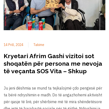
14 Prill, 2024
Takime
Kryetari Afrim Gashi vizitoi sot
shoqatën për persona me nevoja
të veçanta SOS Vita – Shkup
Ju jeni dëshmia se mund ta tejkalojmë çdo pengesë për
ta bërë ndryshimin e madh. Do të angazhohemi aktivisht
për qasje të lirë, për shërbime më të mira shëndetësore
dhe jetë të barabartë sociale për të gjithë. Ndryshimi ia