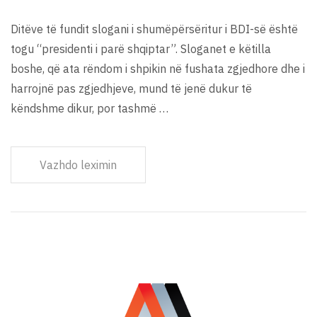
Ditëve të fundit slogani i shumëpërsëritur i BDI-së është
togu “presidenti i parë shqiptar”. Sloganet e këtilla
boshe, që ata rëndom i shpikin në fushata zgjedhore dhe i
harrojnë pas zgjedhjeve, mund të jenë dukur të
këndshme dikur, por tashmë …
Vazhdo leximin