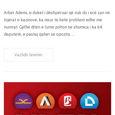
Arbër Ademi, si duket i dëshpëruar që nuk do i ecë zari në
lojërat e kazinove, ka nisur të ketë problem edhe me
numrat. Gjithë ditën e lume pohon se shumica i ka 64
deputetë, e pastaj qahet se opozita …
Vazhdo leximin