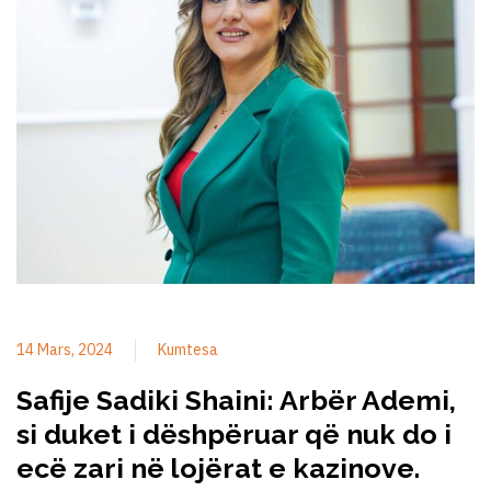
14 Mars, 2024
Kumtesa
Safije Sadiki Shaini: Arbër Ademi,
si duket i dëshpëruar që nuk do i
ecë zari në lojërat e kazinove.