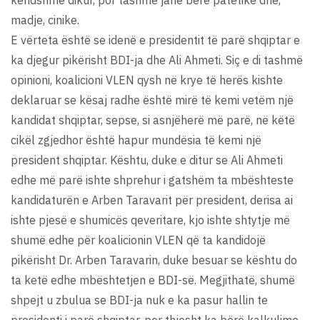
madje, cinike.
E vërteta është se idenë e presidentit të parë shqiptar e
ka djegur pikërisht BDI-ja dhe Ali Ahmeti. Siç e di tashmë
opinioni, koalicioni VLEN qysh në krye të herës kishte
deklaruar se kësaj radhe është mirë të kemi vetëm një
kandidat shqiptar, sepse, si asnjëherë më parë, në këtë
cikël zgjedhor është hapur mundësia të kemi një
president shqiptar. Kështu, duke e ditur se Ali Ahmeti
edhe më parë ishte shprehur i gatshëm ta mbështeste
kandidaturën e Arben Taravarit për president, derisa ai
ishte pjesë e shumicës qeveritare, kjo ishte shtytje më
shumë edhe për koalicionin VLEN që ta kandidojë
pikërisht Dr. Arben Taravarin, duke besuar se kështu do
ta ketë edhe mbështetjen e BDI-së. Megjithatë, shumë
shpejt u zbulua se BDI-ja nuk e ka pasur hallin te
presidenti i parë shqiptar, por thjesht ka bërë kalkulime