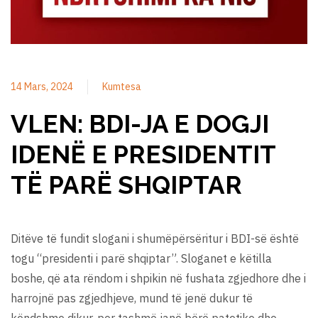
14 Mars, 2024
Kumtesa
VLEN: BDI-JA E DOGJI
IDENË E PRESIDENTIT
TË PARË SHQIPTAR
Ditëve të fundit slogani i shumëpërsëritur i BDI-së është
togu “presidenti i parë shqiptar”. Sloganet e këtilla
boshe, që ata rëndom i shpikin në fushata zgjedhore dhe i
harrojnë pas zgjedhjeve, mund të jenë dukur të
këndshme dikur, por tashmë janë bërë patetike dhe,