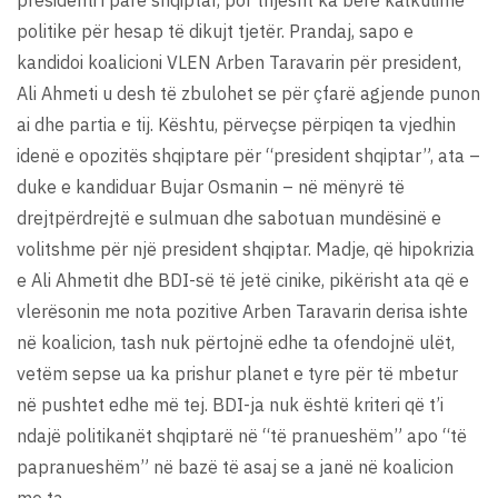
politike për hesap të dikujt tjetër. Prandaj, sapo e
kandidoi koalicioni VLEN Arben Taravarin për president,
Ali Ahmeti u desh të zbulohet se për çfarë agjende punon
ai dhe partia e tij. Kështu, përveçse përpiqen ta vjedhin
idenë e opozitës shqiptare për “president shqiptar”, ata –
duke e kandiduar Bujar Osmanin – në mënyrë të
drejtpërdrejtë e sulmuan dhe sabotuan mundësinë e
volitshme për një president shqiptar. Madje, që hipokrizia
e Ali Ahmetit dhe BDI-së të jetë cinike, pikërisht ata që e
vlerësonin me nota pozitive Arben Taravarin derisa ishte
në koalicion, tash nuk përtojnë edhe ta ofendojnë ulët,
vetëm sepse ua ka prishur planet e tyre për të mbetur
në pushtet edhe më tej. BDI-ja nuk është kriteri që t’i
ndajë politikanët shqiptarë në “të pranueshëm” apo “të
papranueshëm” në bazë të asaj se a janë në koalicion
me ta.