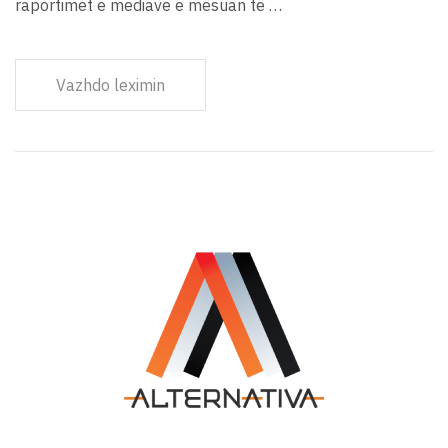
raportimet e mediave e mësuan të …
Vazhdo leximin