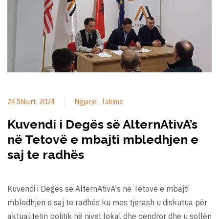
24 Shkurt, 2024
Ngjarje
Takime
Kuvendi i Degës së AlternAtivA’s
në Tetovë e mbajti mbledhjen e
saj te radhës
Kuvendi i Degës së AlternAtivA's në Tetovë e mbajti
mbledhjen e saj te radhës ku mes tjerash u diskutua për
aktualitetin politik në nivel lokal dhe qendror dhe u sollën