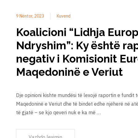
9 Nëntor, 2023
Kuvend
Koalicioni “Lidhja Euro
Ndryshim”: Ky është ra
negativ i Komisionit Eu
Maqedoninë e Veriut
Dje opinioni kishte mundësi të lexojë raportin e fundit 
Maqedoninë e Veriut dhe të bindet edhe njëherë në atë
të gjatë – se kjo qeveri nuk e ka më …
Vazhdo leximin