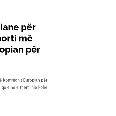
piane për
porti më
ropian për
të Komisionit Europian për
 që e ne e themi një kohë