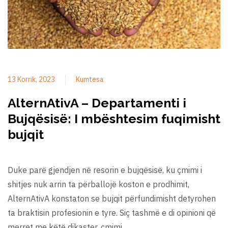
13 Korrik, 2023
Kumtesa
AlternAtivA – Departamenti i
Bujqësisë: I mbështesim fuqimisht
bujqit
Duke parë gjendjen në resorin e bujqësisë, ku çmimi i
shitjes nuk arrin ta përballojë koston e prodhimit,
AlternAtivA konstaton se bujqit përfundimisht detyrohen
ta braktisin profesionin e tyre. Siç tashmë e di opinioni që
merret me këtë dikaster, çmimi …