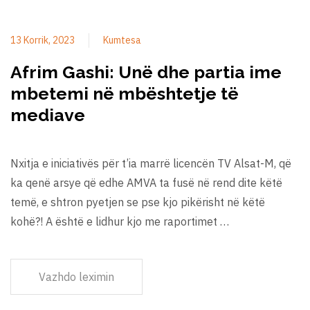
13 Korrik, 2023
Kumtesa
Afrim Gashi: Unë dhe partia ime
mbetemi në mbështetje të
mediave
Nxitja e iniciativës për t’ia marrë licencën TV Alsat-M, që
ka qenë arsye që edhe AMVA ta fusë në rend dite këtë
temë, e shtron pyetjen se pse kjo pikërisht në këtë
kohë?! A është e lidhur kjo me raportimet …
Vazhdo leximin