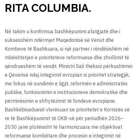
RITA COLUMBIA.
Në takim u konfirmua bashkëpunimi afatgjatë dhe i
suksesshëm ndërmjet Maqedonisë së Veriut dhe
Kombeve të Bashkuara, si një partner i rëndësishëm në
mbështetjen e prioriteteve reformuese dhe zhvillimit të
qëndrueshëm të vendit. Ministri Sali theksoi përkushtimin
e Qeverisë ndaj integrimit evropian si prioritet strategjik,
me fokus në sundimin e ligjit, reformën e administratës
publike, funksionimin e institucioneve demokratike dhe
përmirësimin e shfrytëzimit të fondeve evropiane.
Bashkëbiseduesit vlerësuan se prioritetet e Kornizës së
re të Bashkëpunimit të OKB-së për periudhën 2026–
2030 janë plotësisht të harmonizuara me objektivat
reformuese kombëtare dhe procesin e integrimit në