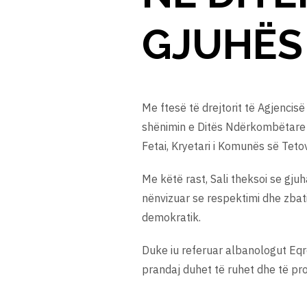
GJUHËS
Me ftesë të drejtorit të Agjencis
shënimin e Ditës Ndërkombëtare t
Fetai, Kryetari i Komunës së Teto
Me këtë rast, Sali theksoi se gju
nënvizuar se respektimi dhe zbati
demokratik.
Duke iu referuar albanologut Eqrem
prandaj duhet të ruhet dhe të pr