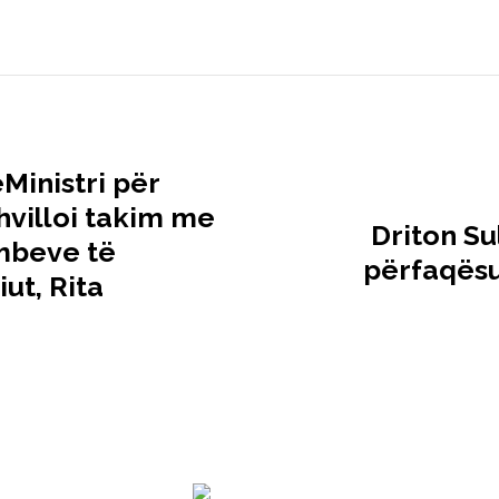
Ministri për
hvilloi takim me
Driton Su
mbeve të
përfaqësue
ut, Rita