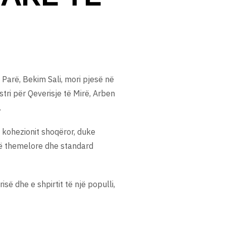
 Parë, Bekim Sali, mori pjesë në
ri për Qeverisje të Mirë, Arben
.
e kohezionit shoqëror, duke
jtë themelore dhe standard
së dhe e shpirtit të një populli,