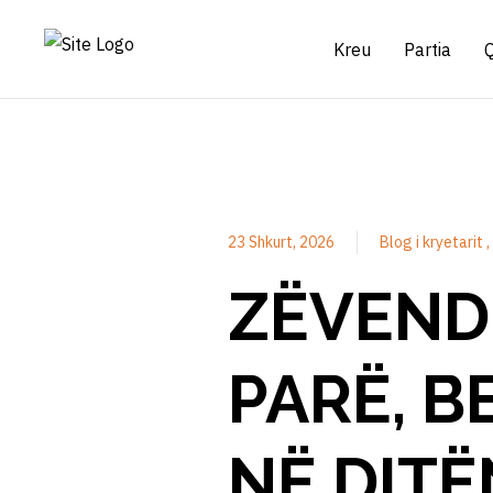
Kreu
Partia
23 Shkurt, 2026
Blog i kryetarit
ZËVENDË
PARË, B
NË DIT