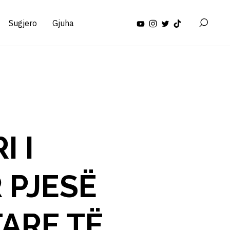
Sugjero
Gjuha
 I
R PJESË
ARE TË