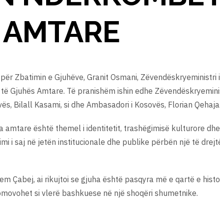
 AMTARE
ë për Zbatimin e Gjuhëve, Granit Osmani, Zëvendëskryeministri i
ë Gjuhës Amtare. Të pranishëm ishin edhe Zëvendëskryeminist
vës, Bilall Kasami, si dhe Ambasadori i Kosovës, Florian Qehaja
ha amtare është themel i identitetit, trashëgimisë kulturore dh
mi i saj në jetën institucionale dhe publike përbën një të dre
 Çabej, ai rikujtoi se gjuha është pasqyra më e qartë e histori
omovohet si vlerë bashkuese në një shoqëri shumetnike.