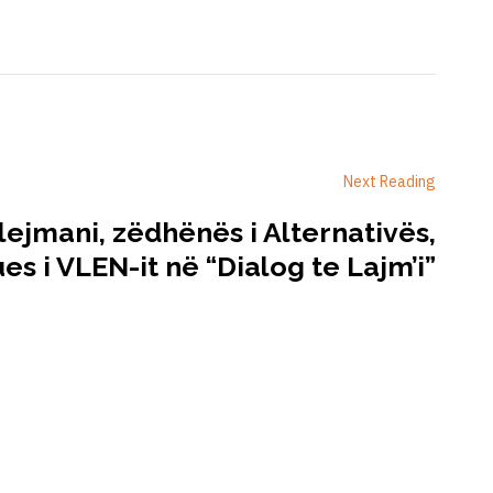
Next Reading
lejmani, zëdhënës i Alternativës,
s i VLEN-it në “Dialog te Lajm’i”