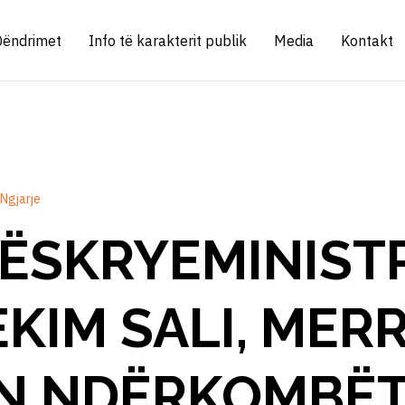
Qëndrimet
Info të karakterit publik
Media
Kontakt
Ngjarje
SKRYEMINISTRI
EKIM SALI, MER
ËN NDËRKOMBËT