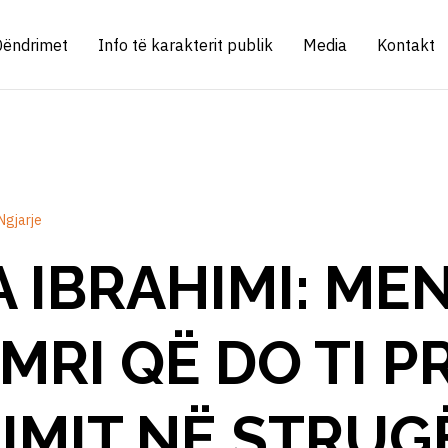
Qëndrimet
Info të karakterit publik
Media
Kontakt
Ngjarje
A IBRAHIMI: ME
MRI QË DO TI PR
IMIT NË STRUG