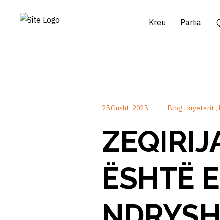
Kreu
Partia
25 Gusht, 2025
Blog i kryetarit
ZEQIRIJ
ËSHTË E
NDRYSH