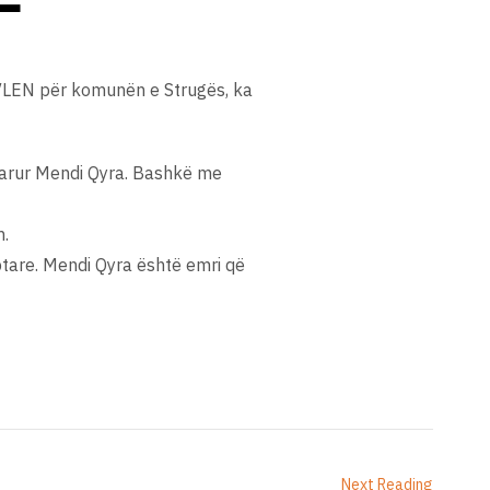
it VLEN për komunën e Strugës, ka
avarur Mendi Qyra. Bashkë me
m.
iptare. Mendi Qyra është emri që
Next Reading