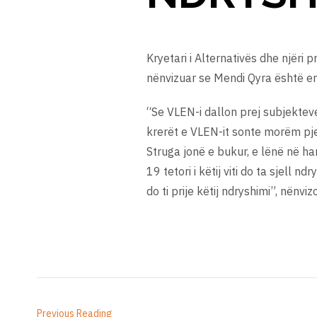
Kryetari i Alternativës dhe njëri 
nënvizuar se Mendi Qyra është emr
“Se VLEN-i dallon prej subjektev
krerët e VLEN-it sonte morëm pje
Struga jonë e bukur, e lënë në h
19 tetori i këtij viti do ta sjell
do ti prije këtij ndryshimi”, nënviz
Previous Reading