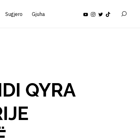
Sugjero
Gjuha
NDI QYRA
IJE
Ë