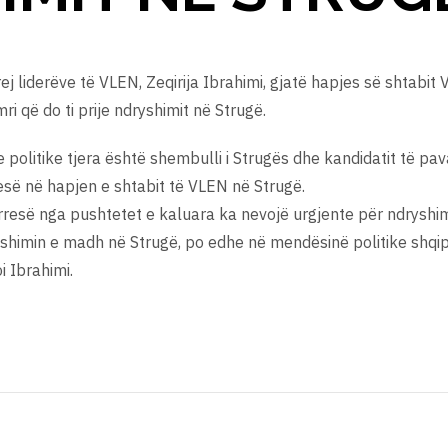
prej liderëve të VLEN, Zeqirija Ibrahimi, gjatë hapjes së shtab
i që do ti prije ndryshimit në Strugë.
e politike tjera është shembulli i Strugës dhe kandidatit të p
së në hapjen e shtabit të VLEN në Strugë.
arresë nga pushtetet e kaluara ka nevojë urgjente për ndryshi
 ndryshimin e madh në Strugë, po edhe në mendësinë politike shq
oi Ibrahimi.