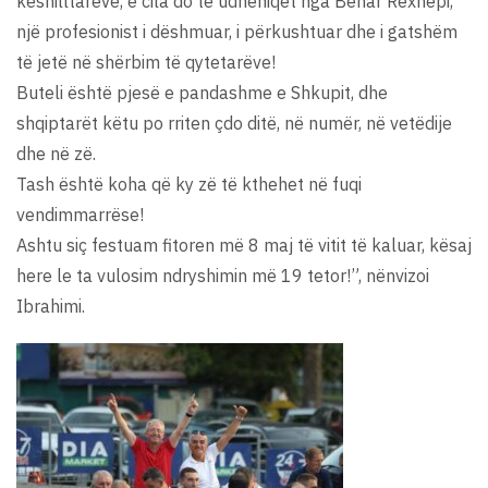
këshilltarëve, e cila do të udhëhiqet nga Behar Rexhepi,
një profesionist i dëshmuar, i përkushtuar dhe i gatshëm
të jetë në shërbim të qytetarëve!
Buteli është pjesë e pandashme e Shkupit, dhe
shqiptarët këtu po rriten çdo ditë, në numër, në vetëdije
dhe në zë.
Tash është koha që ky zë të kthehet në fuqi
vendimmarrëse!
Ashtu siç festuam fitoren më 8 maj të vitit të kaluar, kësaj
here le ta vulosim ndryshimin më 19 tetor!”, nënvizoi
Ibrahimi.