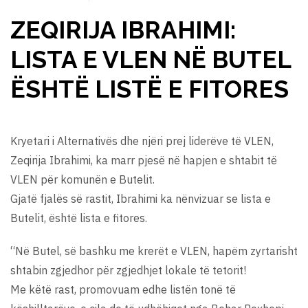
ZEQIRIJA IBRAHIMI:
LISTA E VLEN NË BUTEL
ËSHTË LISTË E FITORES
Kryetari i Alternativës dhe njëri prej liderëve të VLEN,
Zeqirija Ibrahimi, ka marr pjesë në hapjen e shtabit të
VLEN për komunën e Butelit.
Gjatë fjalës së rastit, Ibrahimi ka nënvizuar se lista e
Butelit, është lista e fitores.
“Në Butel, së bashku me krerët e VLEN, hapëm zyrtarisht
shtabin zgjedhor për zgjedhjet lokale të tetorit!
Me këtë rast, promovuam edhe listën tonë të