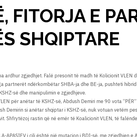
, FITORJA E PA
ËS SHQIPTARE
pa ardhur zgjedhjet. Falë presonit të madh të Kolicionit VLEN 
a partnerët ndërkombëtar SHBA-ja dhe BE-ja, pushteti hibrid
ë KSHZ-së dhe manipulimin e zgjedhjeve.
 VLEN për anëtar të KSHZ-së, Abdush Demiri me 90 vota “PËR” 
ush Demirin si anëtar shqiptar i KSHZ-së, nuk votuan vetëm pe
it. Shfrytëzoj rastin që në emër të Koalicionit VLEN, të falënder
ELA-APASIEV i cili është një mutacion i BDI-së, me zgjedhjen e