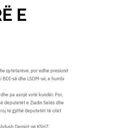
RË E
dhe qytetarëve, por edhe presionit
 i BDI-së dhe LSDM-së, e humbi
dhe pa asnjë votë kundër. Por,
së deputetët e Ziadin Selës dhe
oj të gjithë deputetët të cilët
 Abdush Demirit në KSHZ,