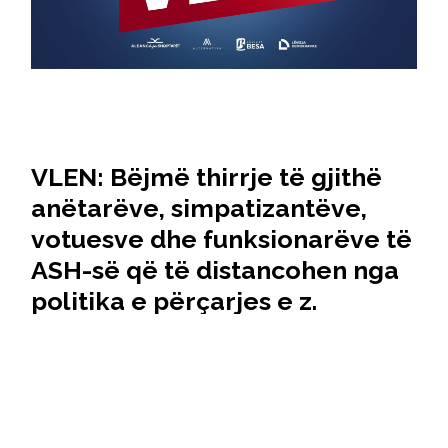
VLEN: Bëjmë thirrje të gjithë
anëtarëve, simpatizantëve,
votuesve dhe funksionarëve të
ASH-së që të distancohen nga
politika e përçarjes e z.
Taravari, e sponzorizuar nga
BDI-ja dhe oligarkët e tjerë
16 Prill, 2025