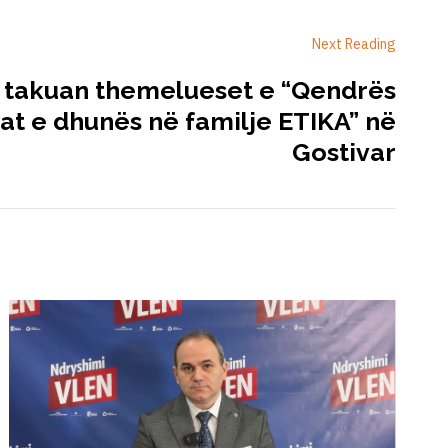
Next Reading
s takuan themelueset e “Qendrës
at e dhunës në familje ETIKA” në
Gostivar