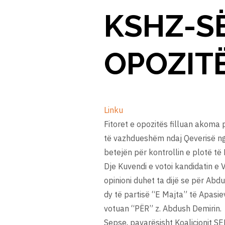
KSHZ-SË
OPOZIT
Linku
Fitoret e opozitës filluan akoma 
të vazhdueshëm ndaj Qeverisë ng
betejën për kontrollin e plotë t
Dje Kuvendi e votoi kandidatin e
opinioni duhet ta dijë se për Abd
dy të partisë “E Majta” të Apasiev
votuan “PËR” z. Abdush Demirin.
Sepse, pavarësisht Koalicionit S