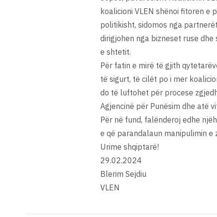
koalicioni VLEN shënoi fitoren e 
politikisht, sidomos nga partnerë
dirigjohen nga bizneset ruse dhe
e shtetit.
Për fatin e mirë të gjith qytetarë
të sigurt, të cilët po i mer koal
do të luftohet për procese zgjedh
Agjencinë për Punësim dhe atë vit
Për në fund, falënderoj edhe njëh
e që parandalaun manipulimin e 
Urime shqiptarë!
29.02.2024
Blerim Sejdiu
VLEN