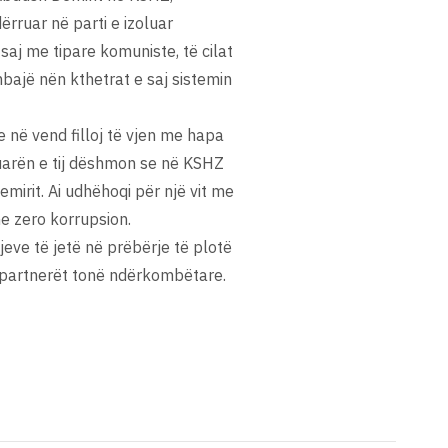
ërruar në parti e izoluar
saj me tipare komuniste, të cilat
bajë nën kthetrat e saj sistemin
e në vend filloj të vjen me hapa
aluarën e tij dëshmon se në KSHZ
mirit. Ai udhëhoqi për një vit me
me zero korrupsion.
jeve të jetë në prëbërje të plotë
 partnerët tonë ndërkombëtare.