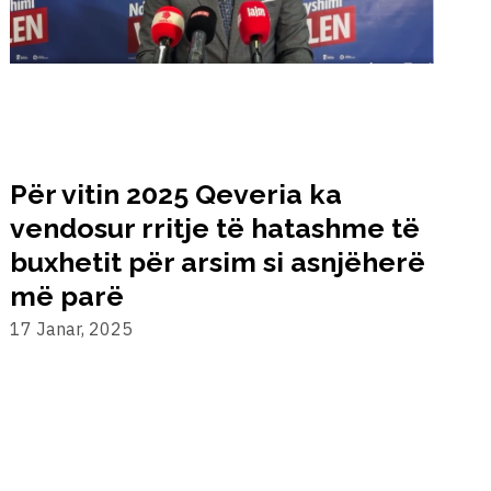
Për vitin 2025 Qeveria ka
B
vendosur rritje të hatashme të
s
buxhetit për arsim si asnjëherë
më parë
1
17 Janar, 2025