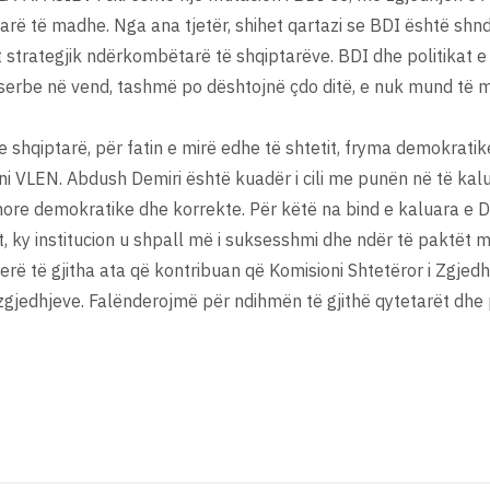
parë të madhe. Nga ana tjetër, shihet qartazi se BDI është shnd
t strategjik ndërkombëtarë të shqiptarëve. BDI dhe politikat e 
 serbe në vend, tashmë po dështojnë çdo ditë, e nuk mund të m
ve shqiptarë, për fatin e mirë edhe të shtetit, fryma demokratik
icioni VLEN. Abdush Demiri është kuadër i cili me punën në të k
ore demokratike dhe korrekte. Për këtë na bind e kaluara e De
, ky institucion u shpall më i suksesshmi dhe ndër të paktët 
erë të gjitha ata që kontribuan që Komisioni Shtetëror i Zgjedh
zgjedhjeve. Falënderojmë për ndihmën të gjithë qytetarët dhe