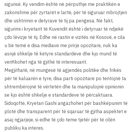
sigurisë. Ky vendim është në përputhje me praktikën e
zakonshme për zyrtarët e lartë, për të siguruar mbrojtjen
dhe ushtrimin e detyrave të tij pa pengesa. Në fakt,
sigurimi i kryetarit të Kuvendit është i detyruar të ndjekë
çdo lëvizje të tij. Edhe në rastin e vizitës në Kosovë, e cila
u bë temë e disa mediave me prirje opozitare, nuk ka
asnjë shkelje të këtyre standardeve dhe kjo mund të
verifikohet nga të gjithë të interesuarit.
Megjithatë, në mungesë të agjendës politike dhe frikës
për të kaluarën e tyre, disa parti opozitare po tentojnë ta
shtrembërojnë të vërtetën dhe ta manipulojnë opinionin
se kjo është shkelje e standardeve të përcaktuara.
Sidoqoftë, Kryetari Gashi angazhohet për bashkëpunim të
plotë dhe transparent për të sqaruar të gjitha aspektet e
asaj ngjarjeje, si edhe të çdo teme tjetër për të cilën
publiku ka interes.