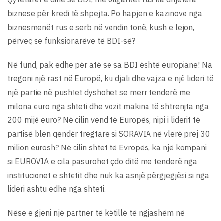
biznese për kredi të shpejta. Po hapjen e kazinove nga
biznesmenët rus e serb në vendin tonë, kush e lejon,
përveç se funksionarëve të BDI-së?
Në fund, pak edhe për atë se sa BDI është europiane! Na
tregoni një rast në Europë, ku djali dhe vajza e një lideri të
një partie në pushtet dyshohet se merr tenderë me
milona euro nga shteti dhe vozit makina të shtrenjta nga
200 mijë euro? Në cilin vend të Europës, nipi i liderit të
partisë blen qendër tregtare si SORAVIA në vlerë prej 30
milion eurosh? Në cilin shtet të Evropës, ka një kompani
si EUROVIA e cila pasurohet çdo ditë me tenderë nga
institucionet e shtetit dhe nuk ka asnjë përgjegjësi si nga
lideri ashtu edhe nga shteti.
Nëse e gjeni një partner të këtillë të ngjashëm në