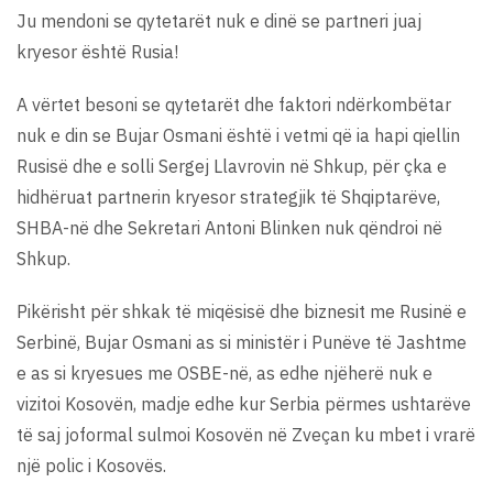
Ju mendoni se qytetarët nuk e dinë se partneri juaj
kryesor është Rusia!
A vërtet besoni se qytetarët dhe faktori ndërkombëtar
nuk e din se Bujar Osmani është i vetmi që ia hapi qiellin
Rusisë dhe e solli Sergej Llavrovin në Shkup, për çka e
hidhëruat partnerin kryesor strategjik të Shqiptarëve,
SHBA-në dhe Sekretari Antoni Blinken nuk qëndroi në
Shkup.
Pikërisht për shkak të miqësisë dhe biznesit me Rusinë e
Serbinë, Bujar Osmani as si ministër i Punëve të Jashtme
e as si kryesues me OSBE-në, as edhe njëherë nuk e
vizitoi Kosovën, madje edhe kur Serbia përmes ushtarëve
të saj joformal sulmoi Kosovën në Zveçan ku mbet i vrarë
një polic i Kosovës.