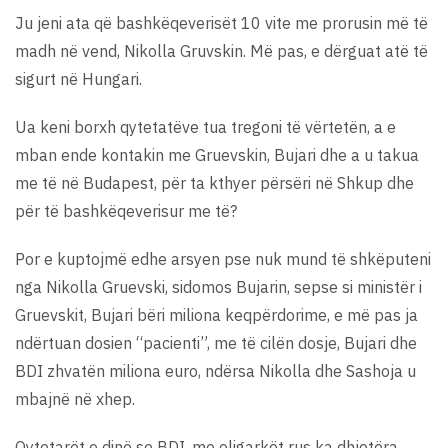
Ju jeni ata që bashkëqeverisët 10 vite me prorusin më të
madh në vend, Nikolla Gruvskin. Më pas, e dërguat atë të
sigurt në Hungari.
Ua keni borxh qytetatëve tua tregoni të vërtetën, a e
mban ende kontakin me Gruevskin, Bujari dhe a u takua
me të në Budapest, për ta kthyer përsëri në Shkup dhe
për të bashkëqeverisur me të?
Por e kuptojmë edhe arsyen pse nuk mund të shkëputeni
nga Nikolla Gruevski, sidomos Bujarin, sepse si ministër i
Gruevskit, Bujari bëri miliona keqpërdorime, e më pas ja
ndërtuan dosien “pacienti”, me të cilën dosje, Bujari dhe
BDI zhvatën miliona euro, ndërsa Nikolla dhe Sashoja u
mbajnë në xhep.
Qytetarët e dinë se BDI, me oligarkët rus ka dhjetëra