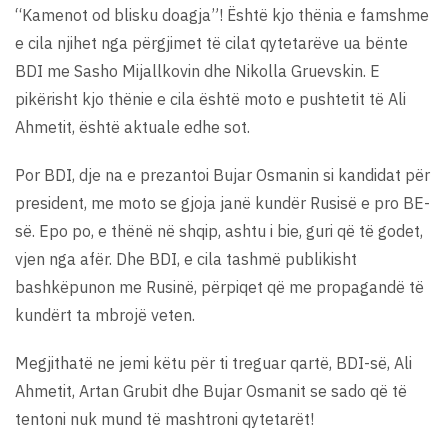
“Kamenot od blisku doagja”! Është kjo thënia e famshme
e cila njihet nga përgjimet të cilat qytetarëve ua bënte
BDI me Sasho Mijallkovin dhe Nikolla Gruevskin. E
pikërisht kjo thënie e cila është moto e pushtetit të Ali
Ahmetit, është aktuale edhe sot.
Por BDI, dje na e prezantoi Bujar Osmanin si kandidat për
president, me moto se gjoja janë kundër Rusisë e pro BE-
së. Epo po, e thënë në shqip, ashtu i bie, guri që të godet,
vjen nga afër. Dhe BDI, e cila tashmë publikisht
bashkëpunon me Rusinë, përpiqet që me propagandë të
kundërt ta mbrojë veten.
Megjithatë ne jemi këtu për ti treguar qartë, BDI-së, Ali
Ahmetit, Artan Grubit dhe Bujar Osmanit se sado që të
tentoni nuk mund të mashtroni qytetarët!