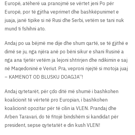
Europë, atëherë ua pranojmë se vërtet jeni Po për
Europë, por të gjitha veprimet dhe bashkëpunimet e
juaja, janë tipike si në Rusi dhe Serbi, vetëm se tani nuk
mund ti fshihni ato.
Andaj po ua bëjmë me dije dhe shum qartë, se të gjithë e
dimë se ju, nga njëra anë po bëni sikur e shani Rusinë a
nga ana tjetër vetëm ja lejoni shtrirjen dhe ndikimin e saj
në Maqedoninë e Veriut. Pra, veproni njejtë si motoja juaj
– KAMENOT OD BLUSKU DOAGJA”!
Andaj qytetarët, për çdo ditë më shumë i bashkohen
koalicionit të vërtetë pro Europian, i bashkohen
koalicionit opozitar për të cilin ia VLEN. Prandaj dhe
Arben Taravari, do të fitojë bindshëm si kandidat për
president, sepse qytetatët e din kush VLEN!