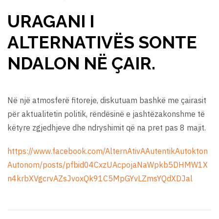
URAGANI I
ALTERNATIVËS SONTE
NDALON NË ÇAIR.
Në një atmosferë fitoreje, diskutuam bashkë me çairasit
për aktualitetin politik, rëndësinë e jashtëzakonshme të
këtyre zgjedhjeve dhe ndryshimit që na pret pas 8 majit.
https://www.facebook.com/AlternAtivAAutentikAutokton
Autonom/posts/pfbid04CxzUAcpojaNaWpkb5DHMW1X
n4krbXVgcrvAZsJvoxQk91C5MpGYvLZmsYQdXDJal