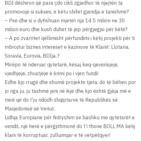
BDI dëshiron që para çdo cikli zgjedhor të njejtën ta
promovojë si sukses, e këtu shifet gjendja e tanishme?
– Pse dhe si u dyfishuan mjetet nja 14.5 milion ne 30
milion euro dhe kush duhet të jep përgjegjsi për këtë?
– A po zvarritet qëllimisht përfundimi i këtij projekti për ti
mbrojtur biznes intereset e kazinove të Klanit: Llotaria,
Soravia, Eurovia, BDIja..?
Mirëpo të nderuar qytetarë, kësaj keq-qeverisjeje,
vjedhjeje, zhvatjeje e krimi po i vjen fundi!
Edhe kjo rrugë dhe shumë projekte tjera, do të bëhen por
jo nga ju, ju tashmë jeni në ikje dhe kjo është gjëja më e
mirë që do t’ju ndodh shqiptarve të Republikës së
Maqedonisë së Veriut.
Lidhja Europiane për Ndryshim se bashku me qytetarët e
vendit, një herë e përgjithmonë do t’i thone BOLL MA këtij
klani të korruptuar, zullumqar e të vetpëlqyer!