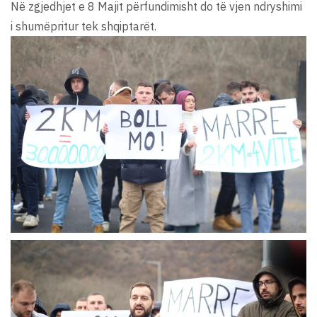
Në zgjedhjet e 8 Majit përfundimisht do të vjen ndryshimi
i shumëpritur tek shqiptarët.