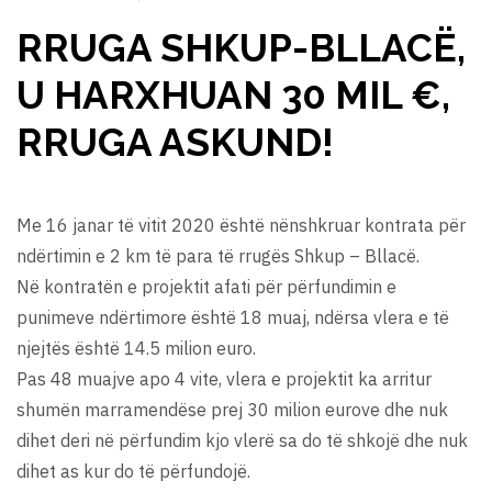
RRUGA SHKUP-BLLACË,
U HARXHUAN 30 MIL €,
RRUGA ASKUND!
Me 16 janar të vitit 2020 është nënshkruar kontrata për
ndërtimin e 2 km të para të rrugës Shkup – Bllacë.
Në kontratën e projektit afati për përfundimin e
punimeve ndërtimore është 18 muaj, ndërsa vlera e të
njejtës është 14.5 milion euro.
Pas 48 muajve apo 4 vite, vlera e projektit ka arritur
shumën marramendëse prej 30 milion eurove dhe nuk
dihet deri në përfundim kjo vlerë sa do të shkojë dhe nuk
dihet as kur do të përfundojë.