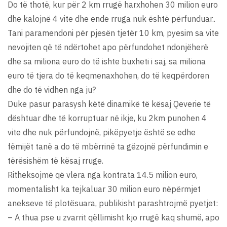
Do të thotë, kur për 2 km rrugë harxhohen 30 milion euro
dhe kalojnë 4 vite dhe ende rruga nuk është përfunduar..
Tani paramendoni për pjesën tjetër 10 km, pyesim sa vite
nevojiten që të ndërtohet apo përfundohet ndonjëherë
dhe sa miliona euro do të ishte buxheti i saj, sa miliona
euro të tjera do të keqmenaxhohen, do të keqpërdoren
dhe do të vidhen nga ju?
Duke pasur parasysh këtë dinamikë të kësaj Qeverie të
dështuar dhe të korruptuar në ikje, ku 2km punohen 4
vite dhe nuk përfundojnë, pikëpyetje është se edhe
fëmijët tanë a do të mbërrinë ta gëzojnë përfundimin e
tërësishëm të kësaj rruge.
Ritheksojmë që vlera nga kontrata 14.5 milion euro,
momentalisht ka tejkaluar 30 milion euro nëpërmjet
anekseve të plotësuara, publikisht parashtrojmë pyetjet:
– A thua pse u zvarrit qëllimisht kjo rrugë kaq shumë, apo