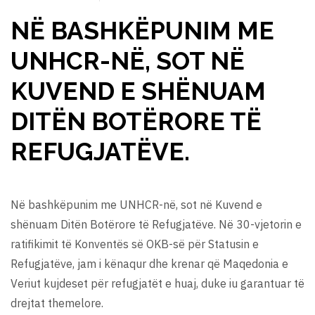
NË BASHKËPUNIM ME
UNHCR-NË, SOT NË
KUVEND E SHËNUAM
DITËN BOTËRORE TË
REFUGJATËVE.
Në bashkëpunim me UNHCR-në, sot në Kuvend e
shënuam Ditën Botërore të Refugjatëve. Në 30-vjetorin e
ratifikimit të Konventës së OKB-së për Statusin e
Refugjatëve, jam i kënaqur dhe krenar që Maqedonia e
Veriut kujdeset për refugjatët e huaj, duke iu garantuar të
drejtat themelore.