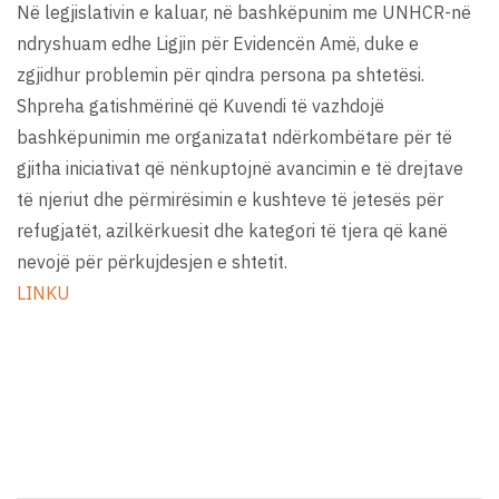
Në legjislativin e kaluar, në bashkëpunim me UNHCR-në
ndryshuam edhe Ligjin për Evidencën Amë, duke e
zgjidhur problemin për qindra persona pa shtetësi.
Shpreha gatishmërinë që Kuvendi të vazhdojë
bashkëpunimin me organizatat ndërkombëtare për të
gjitha iniciativat që nënkuptojnë avancimin e të drejtave
të njeriut dhe përmirësimin e kushteve të jetesës për
refugjatët, azilkërkuesit dhe kategori të tjera që kanë
nevojë për përkujdesjen e shtetit.
LINKU