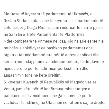
Me ftesë të kryetarit të parlamentit të Ukrainës, z.
Ruslan Stefanchuk, si dhe të kryetares së parlamentit të
Letonisë, znj. Daiga Mierina, jam i nderuar të marrë pjesë
në Samitin e Tretë Parlamentar të Platformës
Ndërkombëtare të Krimesë në Riga. Kjo ngjarje është një
mundësi e shkëlqyer që bashkon parlamentet dhe
organizatat ndërkombëtare për të adresuar sfidat dhe
kërcënimet ndaj parimeve ndërkombëtare, të drejtave të
njeriut, si dhe për të riafirmuar përkushtimin dhe
angazhimin tonë në këtë drejtim.
Si kryetar i Kuvendit të Republikës së Maqedonisë së
Veriut, jam këtu për të konfirmuar mbështetjen e
palëkundur të vendit tonë dhe gatishmërinë për të
vazhduar të ndihmojmë Ukrainën në luftën e saj të drejtë.