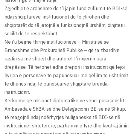
Zgjedhjet e ardhshme do t’i japin fund zullumit të BDI-së
ndaj shqiptarëve, institucionet do të çlirohen dhe
shqiptarët do të jetojnë e funksionojnë lirshëm, dinjiteti i
secilit do të respektohet.
Ne i’u bëjmë thirrje institucioneve – Ministrisë së
Brendshme dhe Prokurorisë Publike – që ta zbardhin
rastin sa më shpejt dhe autorët t’i nxjerrin para
drejtësisë. Të hetohet edhe drejtori i institucionit që lejoi
hyrjen e personave të papunësuar me qëllim të ushtrimit
të dhunës ndaj të punësuarve shqiptarë brenda
institucionit.
Kërkojmë që misionet diplomatike në vend, posaçërisht
Ambasada e ShBA-së dhe Delegacioni i BE-së në Shkup,
të reagojnë ndaj ndërhyrjes huliganeske të BDI-së në
institucionet shtetërore, partizimin e tyre dhe keqtrajtimin
e të punësuarve shqiptarë në këto institucione.