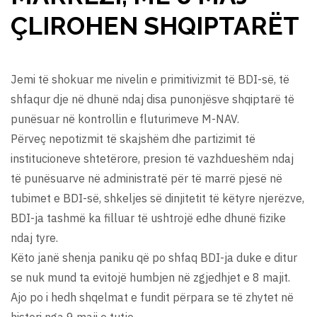
ÇLIROHEN SHQIPTARËT
Jemi të shokuar me nivelin e primitivizmit të BDI-së, të
shfaqur dje në dhunë ndaj disa punonjësve shqiptarë të
punësuar në kontrollin e fluturimeve M-NAV.
Përveç nepotizmit të skajshëm dhe partizimit të
institucioneve shtetërore, presion të vazhdueshëm ndaj
të punësuarve në administratë për të marrë pjesë në
tubimet e BDI-së, shkeljes së dinjitetit të këtyre njerëzve,
BDI-ja tashmë ka filluar të ushtrojë edhe dhunë fizike
ndaj tyre.
Këto janë shenja paniku që po shfaq BDI-ja duke e ditur
se nuk mund ta evitojë humbjen në zgjedhjet e 8 majit.
Ajo po i hedh shqelmat e fundit përpara se të zhytet në
histori nga 9 maji e tutje.