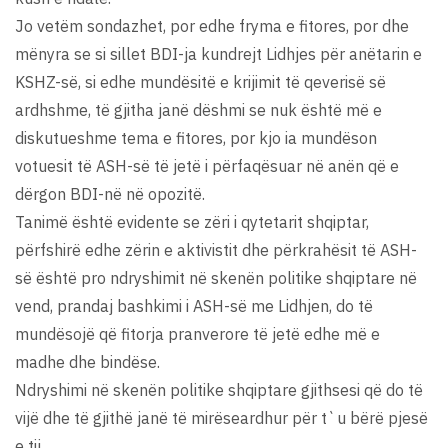
Jo vetëm sondazhet, por edhe fryma e fitores, por dhe
mënyra se si sillet BDI-ja kundrejt Lidhjes për anëtarin e
KSHZ-së, si edhe mundësitë e krijimit të qeverisë së
ardhshme, të gjitha janë dëshmi se nuk është më e
diskutueshme tema e fitores, por kjo ia mundëson
votuesit të ASH-së të jetë i përfaqësuar në anën që e
dërgon BDI-në në opozitë.
Tanimë është evidente se zëri i qytetarit shqiptar,
përfshirë edhe zërin e aktivistit dhe përkrahësit të ASH-
së është pro ndryshimit në skenën politike shqiptare në
vend, prandaj bashkimi i ASH-së me Lidhjen, do të
mundësojë që fitorja pranverore të jetë edhe më e
madhe dhe bindëse.
Ndryshimi në skenën politike shqiptare gjithsesi që do të
vijë dhe të gjithë janë të mirëseardhur për t`u bërë pjesë
e tij.