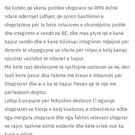
Në kohën që skena politike shqiptare në RMV është
ndarë ndërmjet Lidhjes, që synon bashkimin e
shqiptarëve për ta bërë rotacionin e shumëpritur politik
dhe integrimin e vendit në BE, dhe mes atyre që e kanë
kapur vendin dhe e kanë bllokuar integrimin, ndjejmë për
detyrim të shpjegojmë se oferta për rritjen e këtij kampi
opozitar vazhdon të mbetet e hapur.
Me këtë rast dëshirojmë ta njoftojmë opinionin se ne, deri
tash kemi pasur disa takime me kreun e Aleancës për
Shqiptarët dhe ai e ka të hapur ftesën që të vijë me
përfaqësim dinjitoz.
Lidhja Europiane për Ndryshim dëshiron t’i sigurojë
shqiptarët se fitorja e këtij koalicioni, e mbështetur edhe
nga mërgata shqiptare dhe nga faktori relevant shqiptar
në rajon, tashmë është evidente dhe këtë ortek nuk ka
kush e ndalë.