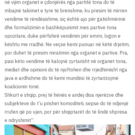
në vijim organet e çdonjërës nga partitë tona do të
mbajnë takimet e tyre të brenshme, ku presim të mirren
vendime të rëndësishme, siç është ajo për gatishmërinë
dhe formalizimin e bashkëpunimit mes partive tona
opozitare, duke përfshirë vendimin për emrin, logon e
kështu me rradhë. Ne veçse kemi punuar në këtë drjetim,
por duhet të presim miratimin nga organet e partive. Pra,
pasi këto vendime të kalojnë zyrtarisht në organet tona,
mediat dhe opinioni do të njoftohen dhe rrjedhimisht nga
java e ardhshme do të kemi mundësi të zyrtarizojmë
koalicionin tonë.
Shkurt e shqip, prej të hënës e andej disa njerëzve dhe
subjekteve do t’u prishet komoditeti, sepse do të ndjenjë
rrufen që po vjen, por për shqiptarët do të lindë shpresa
e ndryshimit”.