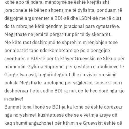
kohë apo të ndara, mendojmë se është krejtësisht
joracionale të bëhen shpenzime të dyfishta, por duam të
dëgjojmë argumentet e BDI-së dhe LSDM-së me të cilat
do ta mbrojnë këtë qëndrim joracional para qytetarëve.
Megjithatë ne jemi të përgatitur për të dy skenarët.
Me këtë rast dëshirojmë të shprehim mirënjohjen tonë
për aleatët tanë ndërkombëtarë që po e pengojnë
aventurën e BDI-së për ta kthyer Gruevskin në Shkup për
momentin. Gjykata Supreme, për çështjen e abolimeve të
Gjorge Ivanovit, tregoi integritet dhe i rezistoi presionit
politik. Megjithatë, apelojmë për vigjilencë, sepse si çdo i
dëshpëruar tjetër, edhe BDI-ja nuk do të heq dorë nga kjo
iniciative!
Burimet tona thonë se BDI-ja ka kohë që është dorëzuar
nga ndryshimet kushtetuese dhe se e vetmja arsye që
kaq shumë angazhohet për kthimin e Gruevskit është që