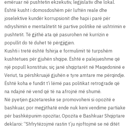
emëruar në pushtetin ekzekutiv, legjislativ dhe lokal.
Është kusht i domosdoshëm për luftën reale dhe
joselektive kundër korrupsionit dhe hapi i parë për
ndryshimin e mentalitetit të partive politike në ushtrimin e
pushtetit. Të gjithë ata që pasurohen në kurrizin e
popullit do të duhet të përgjigjen.
Kushti i tretë është fshirja e formulimit të turpshëm
kushtetues për gjuhën shqipe. Është e palejueshme që
një popull konstituiv, siç janë shqiptarët në Maqedoninë e
Veriut, ta përshkruajë gjuhën e tyre amtare me përqindje.
Është koha e fundit t’i lëmë pas politikat retrograde që
na ndajnë në vend që të na afrojnë më shumë.
Në pyetjen gazetareske se promovoheni si opozitë e
bashkuar, por megjithatë ende nuk keni vendime partiake
për bashkëpunim opozitar, Opozita e Bashkuar Shqiptare
deklaroi: “Shfrytëzojmë rastin t’ju njoftojmë se në ditët