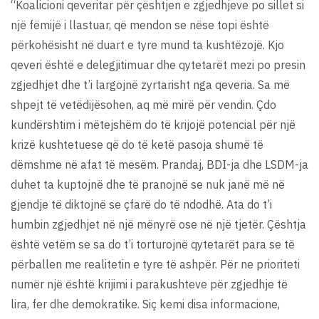
“Koalicioni qeveritar për çështjen e zgjedhjeve po sillet si
një fëmijë i llastuar, që mendon se nëse topi është
përkohësisht në duart e tyre mund ta kushtëzojë. Kjo
qeveri është e delegjitimuar dhe qytetarët mezi po presin
zgjedhjet dhe t’i largojnë zyrtarisht nga qeveria. Sa më
shpejt të vetëdijësohen, aq më mirë për vendin. Çdo
kundërshtim i mëtejshëm do të krijojë potencial për një
krizë kushtetuese që do të ketë pasoja shumë të
dëmshme në afat të mesëm. Prandaj, BDI-ja dhe LSDM-ja
duhet ta kuptojnë dhe të pranojnë se nuk janë më në
gjendje të diktojnë se çfarë do të ndodhë. Ata do t’i
humbin zgjedhjet në një mënyrë ose në një tjetër. Çështja
është vetëm se sa do t’i torturojnë qytetarët para se të
përballen me realitetin e tyre të ashpër. Për ne prioriteti
numër një është krijimi i parakushteve për zgjedhje të
lira, fer dhe demokratike. Siç kemi disa informacione,