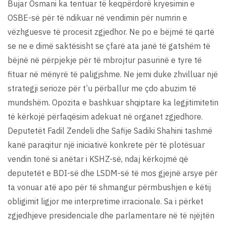
Bujar Osmani ka tentuar të keqpërdorë kryesimin e
OSBE-së për të ndikuar në vendimin për numrin e
vëzhguesve të procesit zgjedhor. Ne po e bëjmë të qartë
se ne e dimë saktësisht se çfarë ata janë të gatshëm të
bëjnë në përpjekje për të mbrojtur pasurinë e tyre të
fituar në mënyrë të paligjshme. Ne jemi duke zhvilluar një
strategji serioze për t’u përballur me çdo abuzim të
mundshëm. Opozita e bashkuar shqiptare ka legjitimitetin
të kërkojë përfaqësim adekuat në organet zgjedhore.
Deputetët Fadil Zendeli dhe Safije Sadiki Shahini tashmë
kanë paraqitur një iniciativë konkrete për të plotësuar
vendin tonë si anëtar i KSHZ-së, ndaj kërkojmë që
deputetët e BDI-së dhe LSDM-së të mos gjejnë arsye për
ta vonuar atë apo për të shmangur përmbushjen e këtij
obligimit ligjor me interpretime irracionale. Sa i përket
zgjedhjeve presidenciale dhe parlamentare në të njëjtën