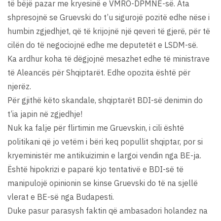
të bëjë pazar me kryesinë e VMRO-DPMNE-së. Ata
shpresojnë se Gruevski do t’u sigurojë pozitë edhe nëse i
humbin zgjedhjet, që të krijojnë një qeveri të gjerë, për të
cilën do të negociojnë edhe me deputetët e LSDM-së.
Ka ardhur koha të dëgjojnë mesazhet edhe të ministrave
të Aleancës për Shqiptarët. Edhe opozita është për
njerëz.
Për gjithë këto skandale, shqiptarët BDI-së denimin do
t’ia japin në zgjedhje!
Nuk ka falje për flirtimin me Gruevskin, i cili është
politikani që jo vetëm i bëri keq popullit shqiptar, por si
kryeministër me antikuizimin e largoi vendin nga BE-ja.
Është hipokrizi e paparë kjo tentativë e BDI-së të
manipulojë opinionin se kinse Gruevski do të na sjellë
vlerat e BE-së nga Budapesti.
Duke pasur parasysh faktin që ambasadori holandez na