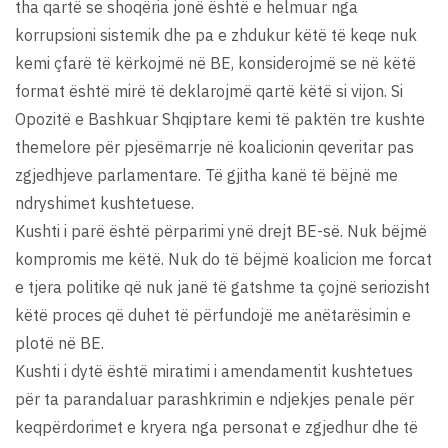
tha qartë se shoqëria jonë është e helmuar nga
korrupsioni sistemik dhe pa e zhdukur këtë të keqe nuk
kemi çfarë të kërkojmë në BE, konsiderojmë se në këtë
format është mirë të deklarojmë qartë këtë si vijon. Si
Opozitë e Bashkuar Shqiptare kemi të paktën tre kushte
themelore për pjesëmarrje në koalicionin qeveritar pas
zgjedhjeve parlamentare. Të gjitha kanë të bëjnë me
ndryshimet kushtetuese.
Kushti i parë është përparimi ynë drejt BE-së. Nuk bëjmë
kompromis me këtë. Nuk do të bëjmë koalicion me forcat
e tjera politike që nuk janë të gatshme ta çojnë seriozisht
këtë proces që duhet të përfundojë me anëtarësimin e
plotë në BE.
Kushti i dytë është miratimi i amendamentit kushtetues
për ta parandaluar parashkrimin e ndjekjes penale për
keqpërdorimet e kryera nga personat e zgjedhur dhe të