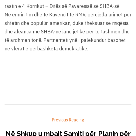
rastin e 4 Korrikut – Ditës së Pavarësisë së SHBA-së.
Në emrin tim dhe të Kuvendit të RMV, përcjella urimet për
shtetin dhe popullin amerikan, duke theksuar se miqësia
dhe aleanca me SHBA-në janë jetike për të tashmen dhe
të ardhmen tonë. Partneriteti ynë i palëkundur bazohet
në vlerat e përbashkëta demokratike.
Previous Reading
Në Shkup u mbajt Samiti për Planin për