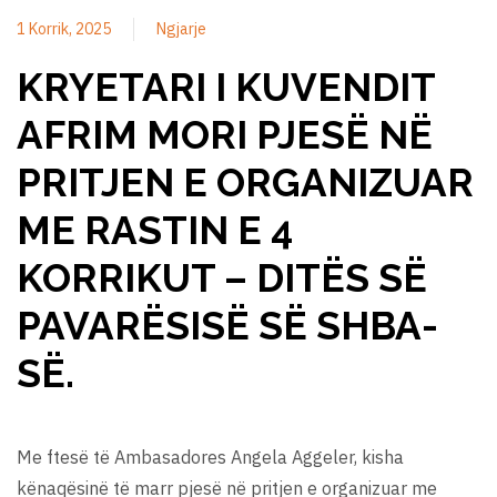
1 Korrik, 2025
Ngjarje
KRYETARI I KUVENDIT
AFRIM MORI PJESË NË
PRITJEN E ORGANIZUAR
ME RASTIN E 4
KORRIKUT – DITËS SË
PAVARËSISË SË SHBA-
SË.
Me ftesë të Ambasadores Angela Aggeler, kisha
kënaqësinë të marr pjesë në pritjen e organizuar me