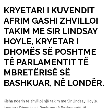
KRYETARI I KUVENDIT
AFRIM GASHI ZHVILLOI
TAKIM ME SIR LINDSAY
HOYLE, KRYETAR I
DHOMËS SË POSHTME
TË PARLAMENTIT TË
MBRETËRISË SË
BASHKUAR, NË LONDËR.
Kisha nderin të zhvilloj një takim me Sir Lindsay Hoyle,
kryetar i Dhomës së Poshtme të Parlamentit të