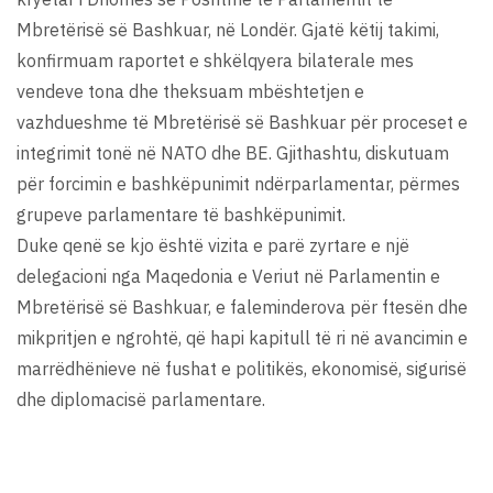
Mbretërisë së Bashkuar, në Londër. Gjatë këtij takimi,
konfirmuam raportet e shkëlqyera bilaterale mes
vendeve tona dhe theksuam mbështetjen e
vazhdueshme të Mbretërisë së Bashkuar për proceset e
integrimit tonë në NATO dhe BE. Gjithashtu, diskutuam
për forcimin e bashkëpunimit ndërparlamentar, përmes
grupeve parlamentare të bashkëpunimit.
Duke qenë se kjo është vizita e parë zyrtare e një
delegacioni nga Maqedonia e Veriut në Parlamentin e
Mbretërisë së Bashkuar, e faleminderova për ftesën dhe
mikpritjen e ngrohtë, që hapi kapitull të ri në avancimin e
marrëdhënieve në fushat e politikës, ekonomisë, sigurisë
dhe diplomacisë parlamentare.