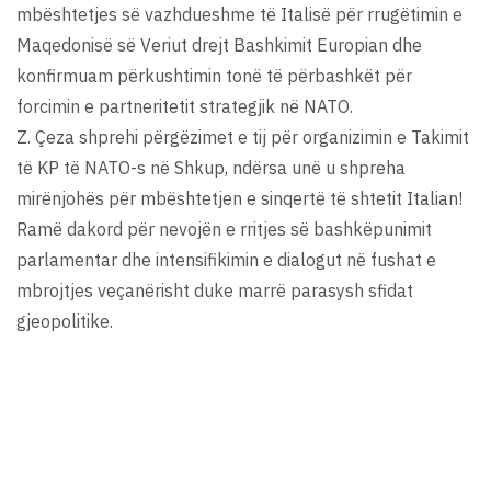
mbështetjes së vazhdueshme të Italisë për rrugëtimin e
Maqedonisë së Veriut drejt Bashkimit Europian dhe
konfirmuam përkushtimin tonë të përbashkët për
forcimin e partneritetit strategjik në NATO.
Z. Çeza shprehi përgëzimet e tij për organizimin e Takimit
të KP të NATO-s në Shkup, ndërsa unë u shpreha
mirënjohës për mbështetjen e sinqertë të shtetit Italian!
Ramë dakord për nevojën e rritjes së bashkëpunimit
parlamentar dhe intensifikimin e dialogut në fushat e
mbrojtjes veçanërisht duke marrë parasysh sfidat
gjeopolitike.