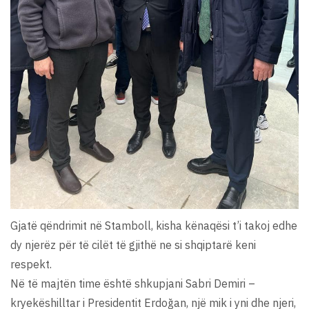
Gjatë qëndrimit në Stamboll, kisha kënaqësi t’i takoj edhe
dy njerëz për të cilët të gjithë ne si shqiptarë keni
respekt.
Në të majtën time është shkupjani Sabri Demiri –
kryekëshilltar i Presidentit Erdoğan, një mik i yni dhe njeri,