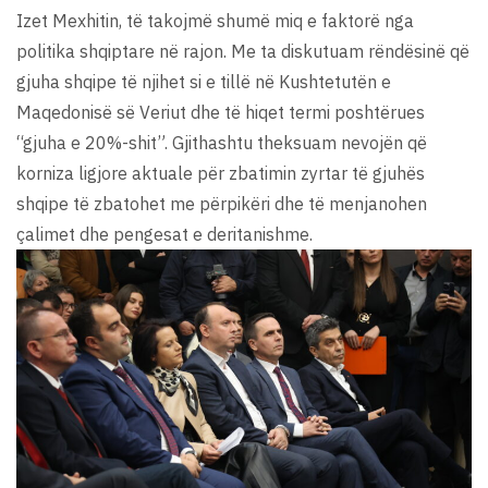
Izet Mexhitin, të takojmë shumë miq e faktorë nga
politika shqiptare në rajon. Me ta diskutuam rëndësinë që
gjuha shqipe të njihet si e tillë në Kushtetutën e
Maqedonisë së Veriut dhe të hiqet termi poshtërues
“gjuha e 20%-shit”. Gjithashtu theksuam nevojën që
korniza ligjore aktuale për zbatimin zyrtar të gjuhës
shqipe të zbatohet me përpikëri dhe të menjanohen
çalimet dhe pengesat e deritanishme.