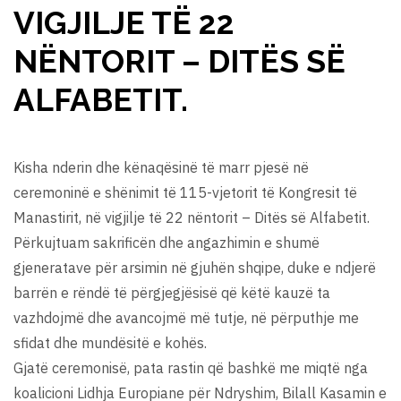
VIGJILJE TË 22
NËNTORIT – DITËS SË
ALFABETIT.
Kisha nderin dhe kënaqësinë të marr pjesë në
ceremoninë e shënimit të 115-vjetorit të Kongresit të
Manastirit, në vigjilje të 22 nëntorit – Ditës së Alfabetit.
Përkujtuam sakrificën dhe angazhimin e shumë
gjeneratave për arsimin në gjuhën shqipe, duke e ndjerë
barrën e rëndë të përgjegjësisë që këtë kauzë ta
vazhdojmë dhe avancojmë më tutje, në përputhje me
sfidat dhe mundësitë e kohës.
Gjatë ceremonisë, pata rastin që bashkë me miqtë nga
koalicioni Lidhja Europiane për Ndryshim, Bilall Kasamin e