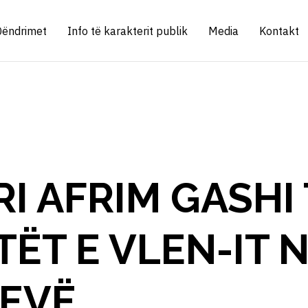
Qëndrimet
Info të karakterit publik
Media
Kontakt
I AFRIM GASHI
TËT E VLEN-IT 
EVË.