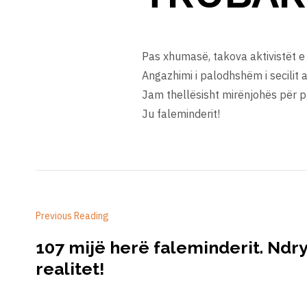
Pas xhumasë, takova aktivistët e
Angazhimi i palodhshëm i secilit 
Jam thellësisht mirënjohës për p
Ju faleminderit!
Previous Reading
107 mijë herë faleminderit. Ndr
realitet!