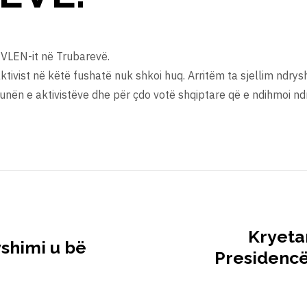
 VLEN-it në Trubarevë.
aktivist në këtë fushatë nuk shkoi huq. Arritëm ta sjellim ndrys
unën e aktivistëve dhe për çdo votë shqiptare që e ndihmoi nd
Kryeta
yshimi u bë
Presidencë