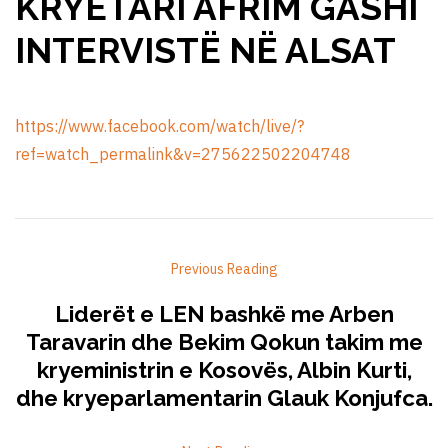
KRYETARI AFRIM GASHI
INTERVISTË NË ALSAT
https://www.facebook.com/watch/live/?
ref=watch_permalink&v=275622502204748
Previous Reading
Liderët e LEN bashkë me Arben
Taravarin dhe Bekim Qokun takim me
kryeministrin e Kosovës, Albin Kurti,
dhe kryeparlamentarin Glauk Konjufca.