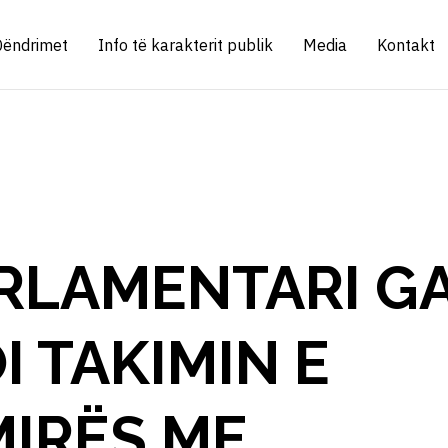
Qëndrimet
Info të karakterit publik
Media
Kontakt
RLAMENTARI GA
I TAKIMIN E
IRËS ME