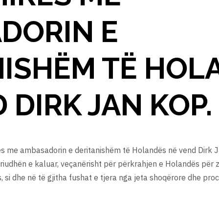
DORIN E
NISHËM TË HOL
 DIRK JAN KOP.
ës me ambasadorin e deritanishëm të Holandës në vend Dirk Jan
eriudhën e kaluar, veçanërisht për përkrahjen e Holandës për 
s, si dhe në të gjitha fushat e tjera nga jeta shoqërore dhe pr