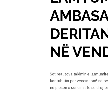
AMBASA
DERITA
NË VEND
Sot realizova takimin e lamtumir
kontributin për vendin tonë në p
në pjesën e sundimit të së drejtë