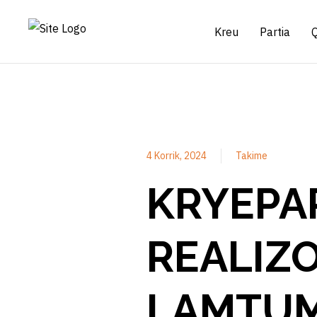
Kreu
Partia
4 Korrik, 2024
Takime
KRYEPA
REALIZO
LAMTUM