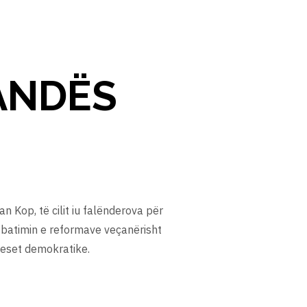
ANDËS
 Kop, të cilit iu falënderova për
zbatimin e reformave veçanërisht
oceset demokratike.