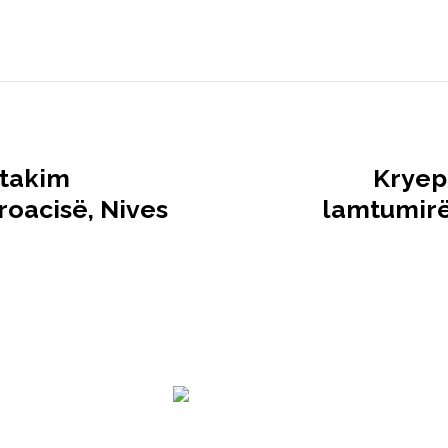
 takim
Kryep
oacisë, Nives
lamtumirë