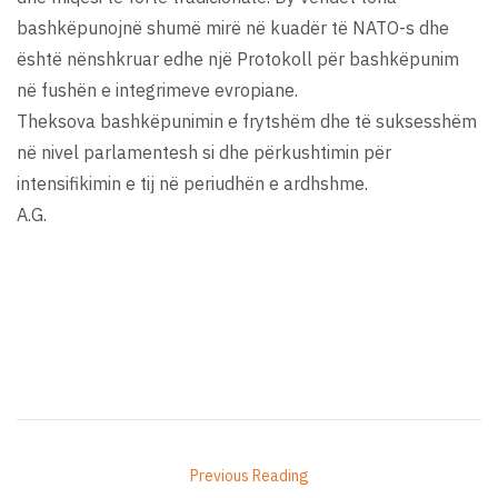
bashkëpunojnë shumë mirë në kuadër të NATO-s dhe
është nënshkruar edhe një Protokoll për bashkëpunim
në fushën e integrimeve evropiane.
Theksova bashkëpunimin e frytshëm dhe të suksesshëm
në nivel parlamentesh si dhe përkushtimin për
intensifikimin e tij në periudhën e ardhshme.
A.G.
Previous Reading