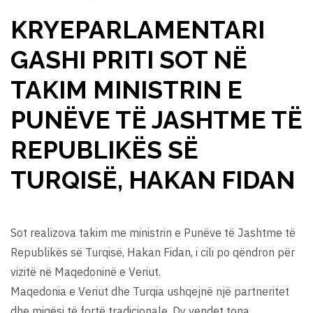
KRYEPARLAMENTARI
GASHI PRITI SOT NË
TAKIM MINISTRIN E
PUNËVE TË JASHTME TË
REPUBLIKËS SË
TURQISË, HAKAN FIDAN
Sot realizova takim me ministrin e Punëve të Jashtme të
Republikës së Turqisë, Hakan Fidan, i cili po qëndron për
vizitë në Maqedoninë e Veriut.
Maqedonia e Veriut dhe Turqia ushqejnë një partneritet
dhe miqësi të fortë tradicionale. Dy vendet tona