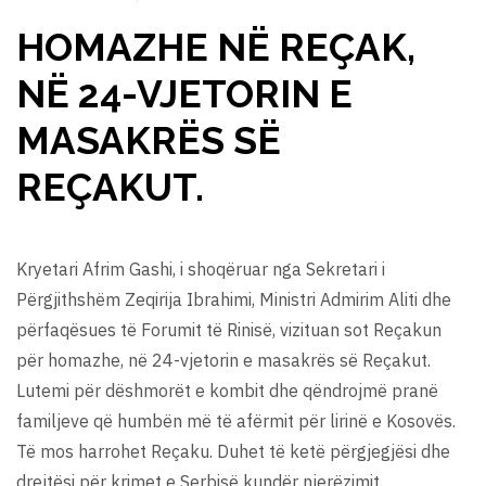
HOMAZHE NË REÇAK,
NË 24-VJETORIN E
MASAKRËS SË
REÇAKUT.
Kryetari Afrim Gashi, i shoqëruar nga Sekretari i
Përgjithshëm Zeqirija Ibrahimi, Ministri Admirim Aliti dhe
përfaqësues të Forumit të Rinisë, vizituan sot Reçakun
për homazhe, në 24-vjetorin e masakrës së Reçakut.
Lutemi për dëshmorët e kombit dhe qëndrojmë pranë
familjeve që humbën më të afërmit për lirinë e Kosovës.
Të mos harrohet Reçaku. Duhet të ketë përgjegjësi dhe
drejtësi për krimet e Serbisë kundër njerëzimit.