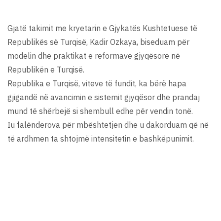
Gjatë takimit me kryetarin e Gjykatës Kushtetuese të
Republikës së Turqisë, Kadir Ozkaya, biseduam për
modelin dhe praktikat e reformave gjyqësore në
Republikën e Turqisë.
Republika e Turqisë, viteve të fundit, ka bërë hapa
gjigandë në avancimin e sistemit gjyqësor dhe prandaj
mund të shërbejë si shembull edhe për vendin tonë.
Iu falënderova për mbështetjen dhe u dakorduam që në
të ardhmen ta shtojmë intensitetin e bashkëpunimit.