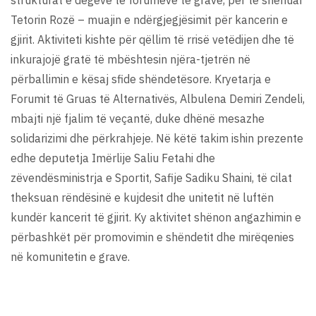
Tetorin Rozë – muajin e ndërgjegjësimit për kancerin e
gjirit. Aktiviteti kishte për qëllim të rrisë vetëdijen dhe të
inkurajojë gratë të mbështesin njëra-tjetrën në
përballimin e kësaj sfide shëndetësore. Kryetarja e
Forumit të Gruas të Alternativës, Albulena Demiri Zendeli,
mbajti një fjalim të veçantë, duke dhënë mesazhe
solidarizimi dhe përkrahjeje. Në këtë takim ishin prezente
edhe deputetja Imërlije Saliu Fetahi dhe
zëvendësministrja e Sportit, Safije Sadiku Shaini, të cilat
theksuan rëndësinë e kujdesit dhe unitetit në luftën
kundër kancerit të gjirit. Ky aktivitet shënon angazhimin e
përbashkët për promovimin e shëndetit dhe mirëqenies
në komunitetin e grave.