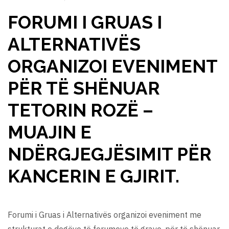
FORUMI I GRUAS I
ALTERNATIVËS
ORGANIZOI EVENIMENT
PËR TË SHËNUAR
TETORIN ROZË –
MUAJIN E
NDËRGJEGJËSIMIT PËR
KANCERIN E GJIRIT.
Forumi i Gruas i Alternativës organizoi eveniment me
strukturat e degëve të forumeve të grave, për të shënuar