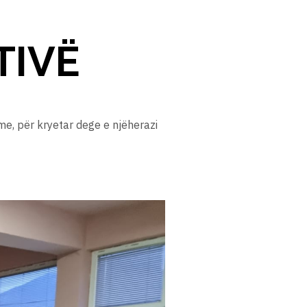
TIVË
me, për kryetar dege e njëherazi