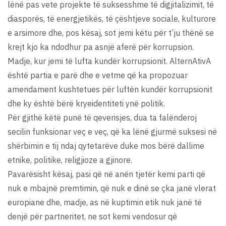
lënë pas vete projekte të suksesshme të digjitalizimit, të
diasporës, të energjetikës, të çështjeve sociale, kulturore
e arsimore dhe, pos kësaj, sot jemi këtu për t’ju thënë se
krejt kjo ka ndodhur pa asnjë aferë për korrupsion.
Madje, kur jemi të lufta kundër korrupsionit. AlternAtivA
është partia e parë dhe e vetme që ka propozuar
amendament kushtetues për luftën kundër korrupsionit
dhe ky është bërë kryeidentiteti ynë politik.
Për gjithë këtë punë të qeverisjes, dua ta falënderoj
secilin funksionar veç e veç, që ka lënë gjurmë suksesi në
shërbimin e tij ndaj qytetarëve duke mos bërë dallime
etnike, politike, religjioze a gjinore.
Pavarësisht kësaj, pasi që në anën tjetër kemi parti që
nuk e mbajnë premtimin, që nuk e dinë se çka janë vlerat
europiane dhe, madje, as në kuptimin etik nuk janë të
denjë për partneritet, ne sot kemi vendosur që