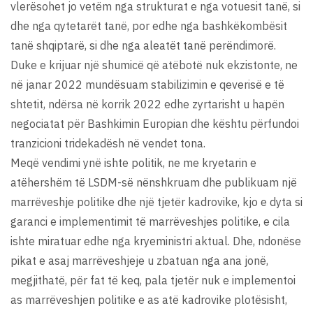
vlerësohet jo vetëm nga strukturat e nga votuesit tanë, si
dhe nga qytetarët tanë, por edhe nga bashkëkombësit
tanë shqiptarë, si dhe nga aleatët tanë perëndimorë.
Duke e krijuar një shumicë që atëbotë nuk ekzistonte, ne
në janar 2022 mundësuam stabilizimin e qeverisë e të
shtetit, ndërsa në korrik 2022 edhe zyrtarisht u hapën
negociatat për Bashkimin Europian dhe kështu përfundoi
tranzicioni tridekadësh në vendet tona.
Meqë vendimi ynë ishte politik, ne me kryetarin e
atëhershëm të LSDM-së nënshkruam dhe publikuam një
marrëveshje politike dhe një tjetër kadrovike, kjo e dyta si
garanci e implementimit të marrëveshjes politike, e cila
ishte miratuar edhe nga kryeministri aktual. Dhe, ndonëse
pikat e asaj marrëveshjeje u zbatuan nga ana jonë,
megjithatë, për fat të keq, pala tjetër nuk e implementoi
as marrëveshjen politike e as atë kadrovike plotësisht,