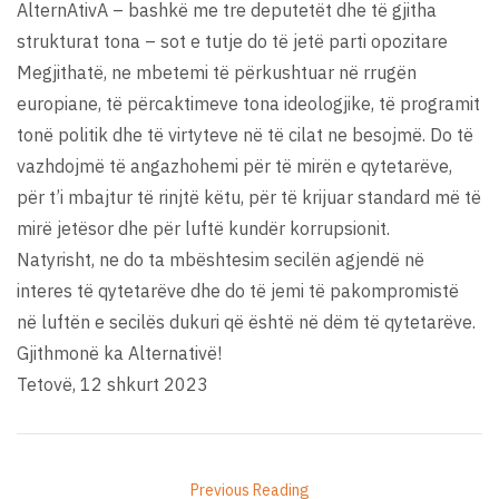
AlternAtivA – bashkë me tre deputetët dhe të gjitha
strukturat tona – sot e tutje do të jetë parti opozitare
Megjithatë, ne mbetemi të përkushtuar në rrugën
europiane, të përcaktimeve tona ideologjike, të programit
tonë politik dhe të virtyteve në të cilat ne besojmë. Do të
vazhdojmë të angazhohemi për të mirën e qytetarëve,
për t’i mbajtur të rinjtë këtu, për të krijuar standard më të
mirë jetësor dhe për luftë kundër korrupsionit.
Natyrisht, ne do ta mbështesim secilën agjendë në
interes të qytetarëve dhe do të jemi të pakompromistë
në luftën e secilës dukuri që është në dëm të qytetarëve.
Gjithmonë ka Alternativë!
Tetovë, 12 shkurt 2023
Previous Reading