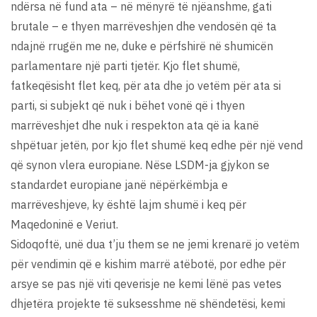
ndërsa në fund ata – në mënyrë të njëanshme, gati
brutale – e thyen marrëveshjen dhe vendosën që ta
ndajnë rrugën me ne, duke e përfshirë në shumicën
parlamentare një parti tjetër. Kjo flet shumë,
fatkeqësisht flet keq, për ata dhe jo vetëm për ata si
parti, si subjekt që nuk i bëhet vonë që i thyen
marrëveshjet dhe nuk i respekton ata që ia kanë
shpëtuar jetën, por kjo flet shumë keq edhe për një vend
që synon vlera europiane. Nëse LSDM-ja gjykon se
standardet europiane janë nëpërkëmbja e
marrëveshjeve, ky është lajm shumë i keq për
Maqedoninë e Veriut.
Sidoqoftë, unë dua t’ju them se ne jemi krenarë jo vetëm
për vendimin që e kishim marrë atëbotë, por edhe për
arsye se pas një viti qeverisje ne kemi lënë pas vetes
dhjetëra projekte të suksesshme në shëndetësi, kemi