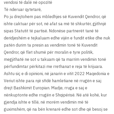
vendosi të dalë në opozitë
Të nderuar qytetarë,
Po ju drejtohem pas mbledhjes së Kuvendit Qendror, që
ishte caktuar për sot, në afat sa më të shkurtër, gjithnjë
sipas Statutit të partisë. Ndonëse partnerët tanë të
deridjeshëm e tejkaluam edhe vijën e fundit etike dhe nuk
patën durim ta presin as vendimin tonë të Kuvendit
Qendror, që flet shumë për moralin e tyre politik,
megjithatë ne sot u takuam që ta marrim vendimin tonë
përfundimtar përkitazi me rrethanat e reja të krijuara.
Ashtu siç e di opinioni, në janarin e vitit 2022 Maqedonia e
Veriut ishte para një sfidë hamletiane në rrugën e saj
drejt Bashkimit Europian. Madje, rruga e saj e
nënkuptonte edhe rrugën e Shqipërisë. Në atë kohë, kur
gjendja ishte e tillë, në morëm vendimin më të
guximshëm, që na bën krenarë edhe sot dhe që besoj se