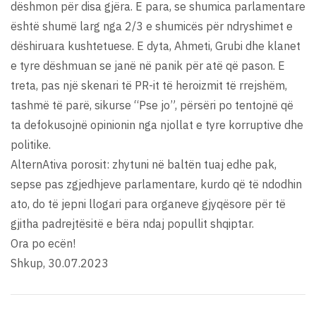
dëshmon për disa gjëra. E para, se shumica parlamentare
është shumë larg nga 2/3 e shumicës për ndryshimet e
dëshiruara kushtetuese. E dyta, Ahmeti, Grubi dhe klanet
e tyre dëshmuan se janë në panik për atë që pason. E
treta, pas një skenari të PR-it të heroizmit të rrejshëm,
tashmë të parë, sikurse “Pse jo”, përsëri po tentojnë që
ta defokusojnë opinionin nga njollat e tyre korruptive dhe
politike.
AlternAtiva porosit: zhytuni në baltën tuaj edhe pak,
sepse pas zgjedhjeve parlamentare, kurdo që të ndodhin
ato, do të jepni llogari para organeve gjyqësore për të
gjitha padrejtësitë e bëra ndaj popullit shqiptar.
Ora po ecën!
Shkup, 30.07.2023