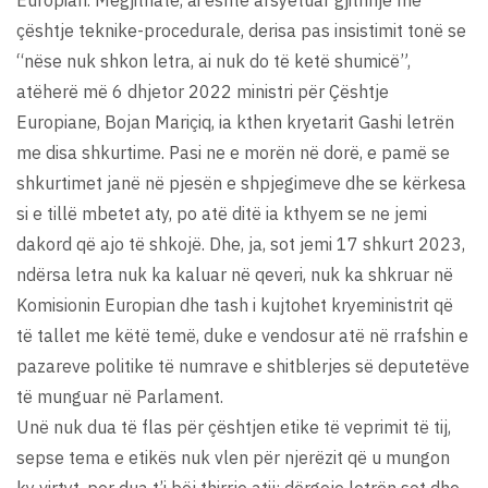
Europian. Megjithatë, ai është arsyetuar gjithnjë me
çështje teknike-procedurale, derisa pas insistimit tonë se
“nëse nuk shkon letra, ai nuk do të ketë shumicë”,
atëherë më 6 dhjetor 2022 ministri për Çështje
Europiane, Bojan Mariçiq, ia kthen kryetarit Gashi letrën
me disa shkurtime. Pasi ne e morën në dorë, e pamë se
shkurtimet janë në pjesën e shpjegimeve dhe se kërkesa
si e tillë mbetet aty, po atë ditë ia kthyem se ne jemi
dakord që ajo të shkojë. Dhe, ja, sot jemi 17 shkurt 2023,
ndërsa letra nuk ka kaluar në qeveri, nuk ka shkruar në
Komisionin Europian dhe tash i kujtohet kryeministrit që
të tallet me këtë temë, duke e vendosur atë në rrafshin e
pazareve politike të numrave e shitblerjes së deputetëve
të munguar në Parlament.
Unë nuk dua të flas për çështjen etike të veprimit të tij,
sepse tema e etikës nuk vlen për njerëzit që u mungon