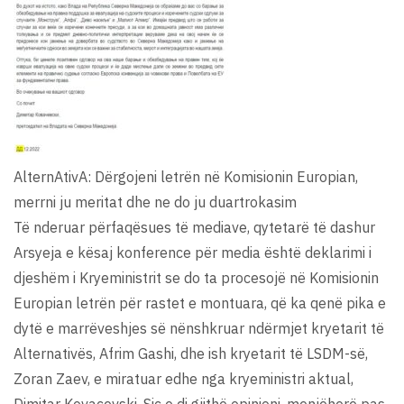
AlternAtivA: Dërgojeni letrën në Komisionin Europian,
merrni ju meritat dhe ne do ju duartrokasim
Të nderuar përfaqësues të mediave, qytetarë të dashur
Arsyeja e kësaj konference për media është deklarimi i
djeshëm i Kryeministrit se do ta procesojë në Komisionin
Europian letrën për rastet e montuara, që ka qenë pika e
dytë e marrëveshjes së nënshkruar ndërmjet kryetarit të
Alternativës, Afrim Gashi, dhe ish kryetarit të LSDM-së,
Zoran Zaev, e miratuar edhe nga kryeministri aktual,