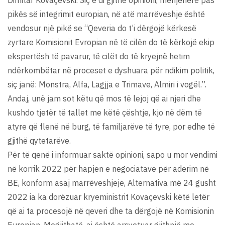
Dimitar Kovaçevski. Siç e di gjithë opinioni, menjëherë pas
pikës së integrimit europian, në atë marrëveshje është
vendosur një pikë se “Qeveria do t’i dërgojë kërkesë
zyrtare Komisionit Evropian në të cilën do të kërkojë ekip
ekspertësh të pavarur, të cilët do të kryejnë hetim
ndërkombëtar në proceset e dyshuara për ndikim politik,
siç janë: Monstra, Alfa, Lagjja e Trimave, Almiri i vogël.”.
Andaj, unë jam sot këtu që mos të lejoj që ai njeri dhe
kushdo tjetër të tallet me këtë çështje, kjo në dëm të
atyre që flenë në burg, të familjarëve të tyre, por edhe të
gjithë qytetarëve.
Për të qenë i informuar saktë opinioni, sapo u mor vendimi
në korrik 2022 për hapjen e negociatave për aderim në
BE, konform asaj marrëveshjeje, Alternativa më 24 gusht
2022 ia ka dorëzuar kryeministrit Kovaçevski këtë letër
që ai ta procesojë në qeveri dhe ta dërgojë në Komisionin