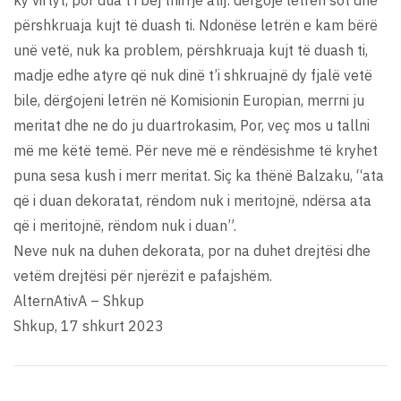
ky virtyt, por dua t’i bëj thirrje atij: dërgoje letrën sot dhe
përshkruaja kujt të duash ti. Ndonëse letrën e kam bërë
unë vetë, nuk ka problem, përshkruaja kujt të duash ti,
madje edhe atyre që nuk dinë t’i shkruajnë dy fjalë vetë
bile, dërgojeni letrën në Komisionin Europian, merrni ju
meritat dhe ne do ju duartrokasim, Por, veç mos u tallni
më me këtë temë. Për neve më e rëndësishme të kryhet
puna sesa kush i merr meritat. Siç ka thënë Balzaku, “ata
që i duan dekoratat, rëndom nuk i meritojnë, ndërsa ata
që i meritojnë, rëndom nuk i duan”.
Neve nuk na duhen dekorata, por na duhet drejtësi dhe
vetëm drejtësi për njerëzit e pafajshëm.
AlternAtivA – Shkup
Shkup, 17 shkurt 2023