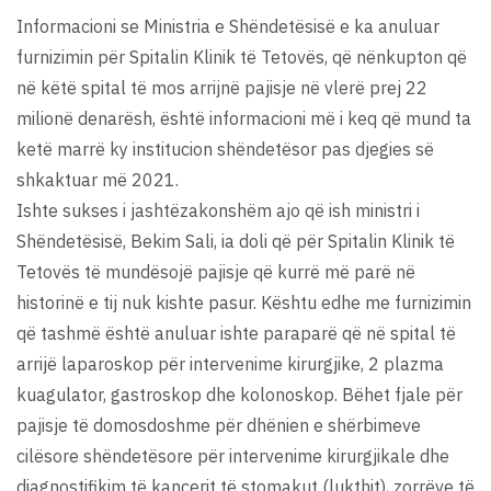
Informacioni se Ministria e Shëndetësisë e ka anuluar
furnizimin për Spitalin Klinik të Tetovës, që nënkupton që
në këtë spital të mos arrijnë pajisje në vlerë prej 22
milionë denarësh, është informacioni më i keq që mund ta
ketë marrë ky institucion shëndetësor pas djegies së
shkaktuar më 2021.
Ishte sukses i jashtëzakonshëm ajo që ish ministri i
Shëndetësisë, Bekim Sali, ia doli që për Spitalin Klinik të
Tetovës të mundësojë pajisje që kurrë më parë në
historinë e tij nuk kishte pasur. Kështu edhe me furnizimin
që tashmë është anuluar ishte paraparë që në spital të
arrijë laparoskop për intervenime kirurgjike, 2 plazma
kuagulator, gastroskop dhe kolonoskop. Bëhet fjale për
pajisje të domosdoshme për dhënien e shërbimeve
cilësore shëndetësore për intervenime kirurgjikale dhe
diagnostifikim të kancerit të stomakut (lukthit), zorrëve të