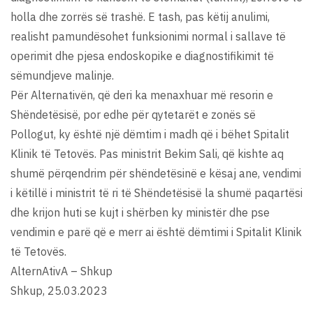
holla dhe zorrës së trashë. E tash, pas këtij anulimi,
realisht pamundësohet funksionimi normal i sallave të
operimit dhe pjesa endoskopike e diagnostifikimit të
sëmundjeve malinje.
Për Alternativën, që deri ka menaxhuar më resorin e
Shëndetësisë, por edhe për qytetarët e zonës së
Pollogut, ky është një dëmtim i madh që i bëhet Spitalit
Klinik të Tetovës. Pas ministrit Bekim Sali, që kishte aq
shumë përqendrim për shëndetësinë e kësaj ane, vendimi
i këtillë i ministrit të ri të Shëndetësisë la shumë paqartësi
dhe krijon huti se kujt i shërben ky ministër dhe pse
vendimin e parë që e merr ai është dëmtimi i Spitalit Klinik
të Tetovës.
AlternAtivA – Shkup
Shkup, 25.03.2023