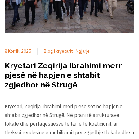
8 Korrik, 2025
Blog i kryetarit
Ngjarje
Kryetari Zeqirija Ibrahimi merr
pjesë në hapjen e shtabit
zgjedhor në Strugë
Kryetari, Zeqirija Ibrahimi, mori pjesë sot në hapjen e
shtabit zgjedhor në Strugë. Në prani të strukturave
lokale dhe përfaqësuesve të lartë të koalicionit, ai
theksoi rëndësinë e mobilizimit për zgjedhjet lokale dhe u