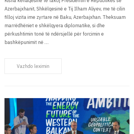
Kisha kënaqësinë të takoj Presidentin e Republikës së
Azerbajxhanit, Shkëlqesinë e Tij Ilham Aliyev, me të cilin
filloj vizita ime zyrtare në Baku, Azerbajxhan. Theksuam
marrëdhëniet e shkëlqyera diplomatike, si dhe
përkushtimin tonë të ndërsjellë për forcimin e
bashkëpunimit në …
Vazhdo leximin