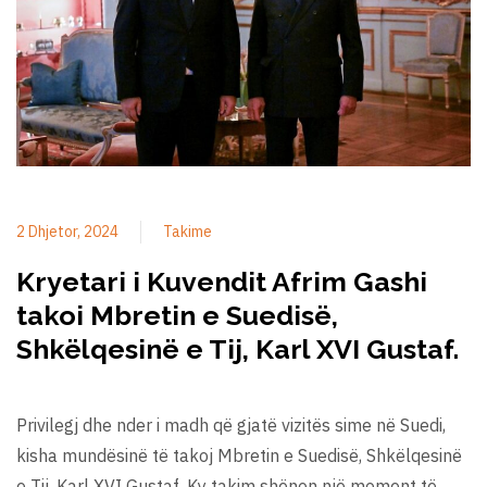
2 Dhjetor, 2024
Takime
Kryetari i Kuvendit Afrim Gashi
takoi Mbretin e Suedisë,
Shkëlqesinë e Tij, Karl XVI Gustaf.
Privilegj dhe nder i madh që gjatë vizitës sime në Suedi,
kisha mundësinë të takoj Mbretin e Suedisë, Shkëlqesinë
e Tij, Karl XVI Gustaf. Ky takim shënon një moment të