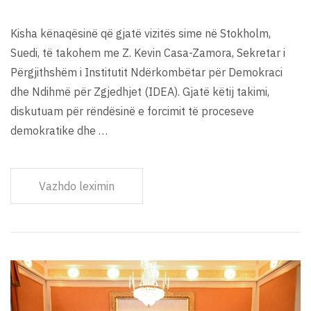
Kisha kënaqësinë që gjatë vizitës sime në Stokholm,
Suedi, të takohem me Z. Kevin Casa-Zamora, Sekretar i
Përgjithshëm i Institutit Ndërkombëtar për Demokraci
dhe Ndihmë për Zgjedhjet (IDEA). Gjatë këtij takimi,
diskutuam për rëndësinë e forcimit të proceseve
demokratike dhe …
Vazhdo leximin