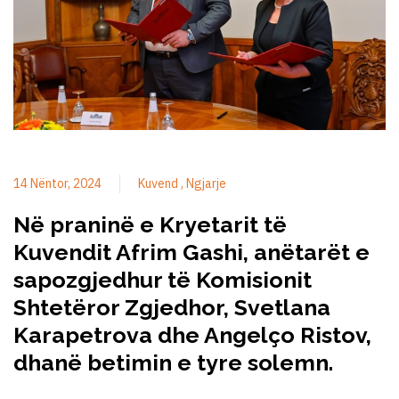
14 Nëntor, 2024
Kuvend
Ngjarje
Në praninë e Kryetarit të
Kuvendit Afrim Gashi, anëtarët e
sapozgjedhur të Komisionit
Shtetëror Zgjedhor, Svetlana
Karapetrova dhe Angelço Ristov,
dhanë betimin e tyre solemn.