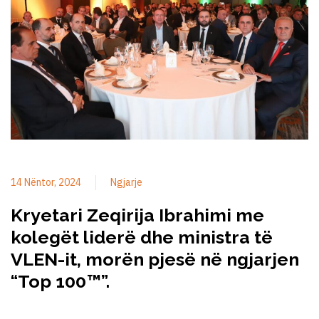
14 Nëntor, 2024
Ngjarje
Kryetari Zeqirija Ibrahimi me
kolegët liderë dhe ministra të
VLEN-it, morën pjesë në ngjarjen
“Top 100™”.