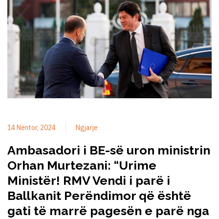
14 Nëntor, 2024
Ngjarje
Ambasadori i BE-së uron ministrin
Orhan Murtezani: “Urime
Ministër! RMV Vendi i parë i
Ballkanit Perëndimor që është
gati të marrë pagesën e parë nga