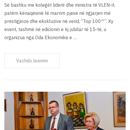
Së bashku me kolegët liderë dhe ministra të VLEN-it,
patëm kënaqësinë të marrim pjesë në ngjarjen më
prestigjioze dhe ekskluzive në vend, “Top 100™”. Ky
event, tashmë në edicionin e tij jubilar të 15-të, u
organizua nga Oda Ekonomike e …
Vazhdo leximin