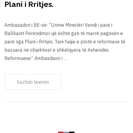
Plani i Rritjes.
Ambasadori i BE-së: “Urime Ministër! Vendi i parë i
Ballkanit Perëndimor që është gati të marrë pagesën e
parë nga Plani i Rritjes. Tani fuqia e plotë e reformave të
bazuara në objektivat e shkëlqyera të Axhendës
Reformuese” Ambasdaori i …
Vazhdo leximin