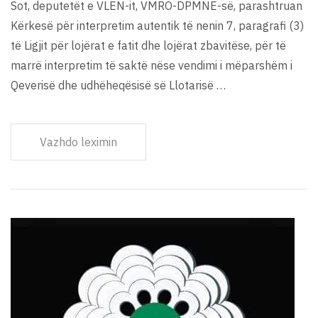
Sot, deputetët e VLEN-it, VMRO-DPMNE-së, parashtruan
Kërkesë për interpretim autentik të nenin 7, paragrafi (3)
të Ligjit për lojërat e fatit dhe lojërat zbavitëse, për të
marrë interpretim të saktë nëse vendimi i mëparshëm i
Qeverisë dhe udhëheqësisë së Llotarisë …
Vazhdo leximin