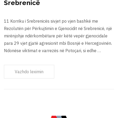
Srebrenicë
11 Korriku i Srebrenicës sivjet po vjen bashkë me
Rezolutën për Përkujtimin e Gjenocidit në Srebrenicë, një
mirënjohje ndërkombëtare për këtë vepër gjenocidale
para 29 vjet gjatë agresionit mbi Bosnjë e Hercegovinën.
Ndonëse viktimat e varrezës në Potoçari, si edhe …
Vazhdo leximin