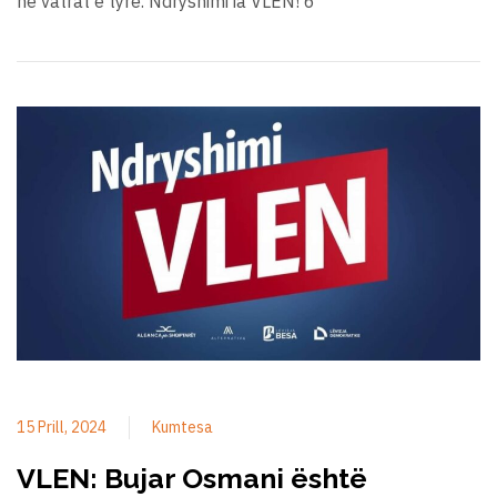
në vatrat e tyre. Ndryshimi ia VLEN! 6
15 Prill, 2024
Kumtesa
VLEN: Bujar Osmani është