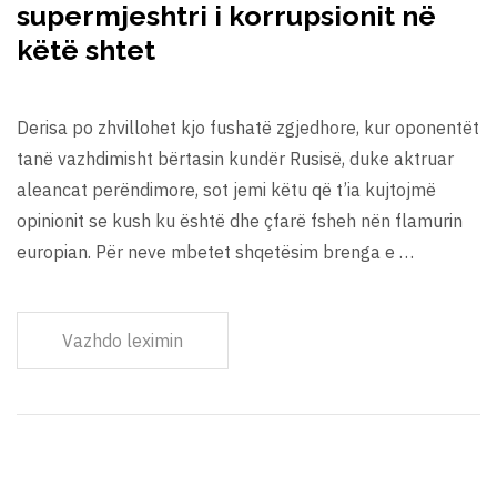
supermjeshtri i korrupsionit në
këtë shtet
Derisa po zhvillohet kjo fushatë zgjedhore, kur oponentët
tanë vazhdimisht bërtasin kundër Rusisë, duke aktruar
aleancat perëndimore, sot jemi këtu që t’ia kujtojmë
opinionit se kush ku është dhe çfarë fsheh nën flamurin
europian. Për neve mbetet shqetësim brenga e …
Vazhdo leximin