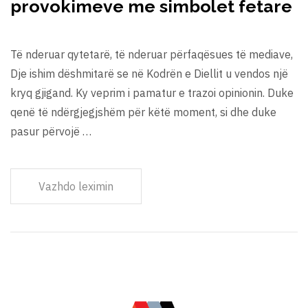
provokimeve me simbolet fetare
Të nderuar qytetarë, të nderuar përfaqësues të mediave,
Dje ishim dëshmitarë se në Kodrën e Diellit u vendos një
kryq gjigand. Ky veprim i pamatur e trazoi opinionin. Duke
qenë të ndërgjegjshëm për këtë moment, si dhe duke
pasur përvojë …
Vazhdo leximin