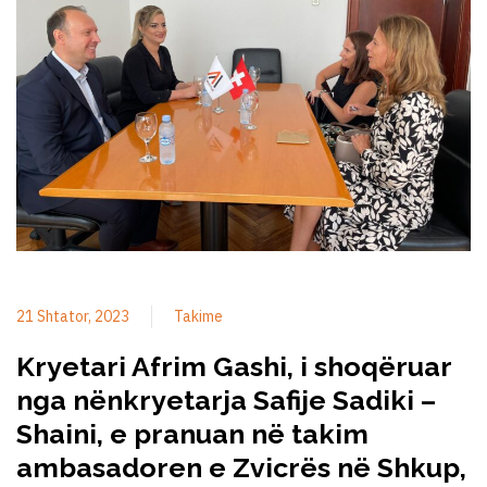
21 Shtator, 2023
Takime
Kryetari Afrim Gashi, i shoqëruar
nga nënkryetarja Safije Sadiki –
Shaini, e pranuan në takim
ambasadoren e Zvicrës në Shkup,