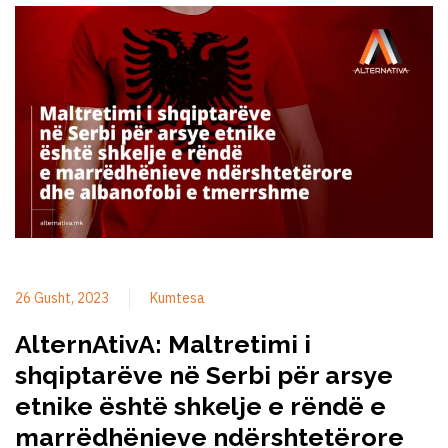
26 Gusht, 2023
Kumtesa
AlternAtivA: Maltretimi i
shqiptarëve në Serbi për arsye
etnike është shkelje e rëndë e
marrëdhënieve ndërshtetërore