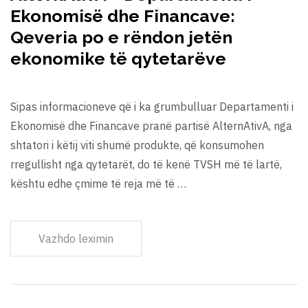
Ekonomisë dhe Financave:
Qeveria po e rëndon jetën
ekonomike të qytetarëve
Sipas informacioneve që i ka grumbulluar Departamenti i
Ekonomisë dhe Financave pranë partisë AlternAtivA, nga
shtatori i këtij viti shumë produkte, që konsumohen
rregullisht nga qytetarët, do të kenë TVSH më të lartë,
kështu edhe çmime të reja më të …
Vazhdo leximin