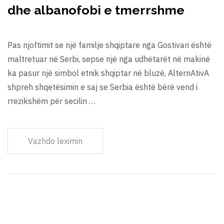
dhe albanofobi e tmerrshme
Pas njoftimit se një familje shqiptare nga Gostivari është
maltretuar në Serbi, sepse një nga udhëtarët në makinë
ka pasur një simbol etnik shqiptar në bluzë, AlternAtivA
shpreh shqetësimin e saj se Serbia është bërë vend i
rrezikshëm për secilin …
Vazhdo leximin