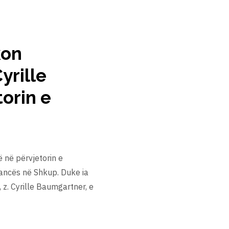
kon
yrille
orin e
 në përvjetorin e
ancës në Shkup. Duke ia
z. Cyrille Baumgartner, e