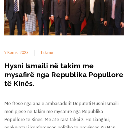
7 Korrik, 2023
Takime
Hysni Ismaili në takim me
mysafirë nga Republika Popullore
të Kinës.
Me ftesë nga ana e ambasadorit Deputeti Husni Ismaili
mori pjesë në takim me mysafirë nga Republika
Popullore të Kinës. Me atë rast takoi z. He Lianghui,
nënkryetar i konferences politike të provincës Yu Nan