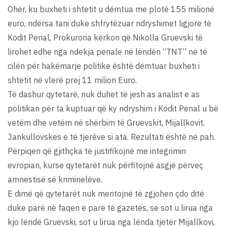
Ohër, ku buxheti i shtetit u dëmtua me plotë 155 milionë
euro, ndërsa tani duke shfrytëzuar ndryshimet ligjore të
Kodit Penal, Prokuroria kërkon që Nikolla Gruevski të
lirohet edhe nga ndekja penale në lëndën “TNT” në të
cilën për hakëmarje politike është dëmtuar buxheti i
shtetit në vlerë prej 11 milion Euro.
Të dashur qytetarë, nuk duhet të jesh as analist e as
politikan për ta kuptuar që ky ndryshim i Kodit Penal u bë
vetëm dhe vetëm në shërbim të Gruevskit, Mijallkovit,
Jankullovskës e të tjerëve si ata. Rezultati është në pah.
Përpiqen që gjithçka të justifikojnë me integrimin
evropian, kurse qytetarët nuk përfitojnë asgjë përveç
amnestisë së kriminelëve.
E dimë që qytetarët nuk meritojnë të zgjohen çdo ditë
duke parë në faqen e parë të gazetës, se sot u lirua nga
kjo lëndë Gruevski, sot u lirua nga lënda tjetër Mijallkovi,