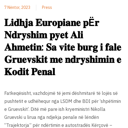
7 Nëntor, 2023
Press
𝐋𝐢𝐝𝐡𝐣𝐚 𝐄𝐮𝐫𝐨𝐩𝐢𝐚𝐧𝐞 𝐩Ë𝐫
𝐍𝐝𝐫𝐲𝐬𝐡𝐢𝐦 𝐩𝐲𝐞𝐭 𝐀𝐥𝐢
𝐀𝐡𝐦𝐞𝐭𝐢𝐧: 𝐒𝐚 𝐯𝐢𝐭𝐞 𝐛𝐮𝐫𝐠 𝐢 𝐟𝐚𝐥𝐞
𝐆𝐫𝐮𝐞𝐯𝐬𝐤𝐢𝐭 𝐦𝐞 𝐧𝐝𝐫𝐲𝐬𝐡𝐢𝐦𝐢𝐧 𝐞
𝐊𝐨𝐝𝐢𝐭 𝐏𝐞𝐧𝐚𝐥
Fatkeqësisht, vazhdojmë të jemi dëshmitarë të lojës së
pushtetit e udhëhequr nga LSDM dhe BDI për ‘shpëtimin
e Gruevskit’. Ditë më pare ish kryeministri Nikolla
Gruevski u lirua nga ndjekja penale në lëndën
“Trajektorja” për ndërtimin e autostradës Kërçovë –