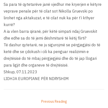
Sa para të qytetarëve janë vjedhur me kryerjen e këtyre
veprave penale për të cilat sot Nikolla Gruevski po
lirohet nga aktakuzat, e të cilat nuk ka për t’i kthyer
kurrë?
A ia vlen barra qiranë, për këtë simpati ndaj Gruevskit
dhe edhe sa do të jemi dëshmitarë të këtij flirti?
Të dashur qytetarë, ne ju sigurojmë se përgjegjësi do të
ketë dhe se çdokush i cili ka penguar realizimin e
drejtësisë do të mbaj përgjegjësi dhe do të jap llogari
para ligjit dhe organeve të drejtësisë.
Shkup, 07.11.2023
LIDHJA EUROPIANE PËR NDRYSHIM
Previous Reading