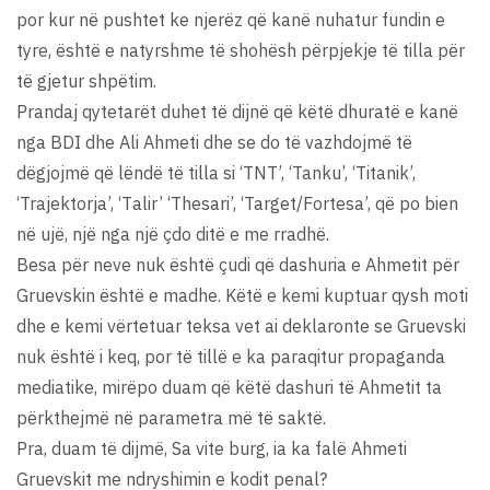
por kur në pushtet ke njerëz që kanë nuhatur fundin e
tyre, është e natyrshme të shohësh përpjekje të tilla për
të gjetur shpëtim.
Prandaj qytetarët duhet të dijnë që këtë dhuratë e kanë
nga BDI dhe Ali Ahmeti dhe se do të vazhdojmë të
dëgjojmë që lëndë të tilla si ‘TNT’, ‘Tanku’, ‘Titanik’,
‘Trajektorja’, ‘Тalir’ ‘Thesari’, ‘Target/Fortesa’, që po bien
në ujë, një nga një çdo ditë e me rradhë.
Besa për neve nuk është çudi që dashuria e Ahmetit për
Gruevskin është e madhe. Këtë e kemi kuptuar qysh moti
dhe e kemi vërtetuar teksa vet ai deklaronte se Gruevski
nuk është i keq, por të tillë e ka paraqitur propaganda
mediatike, mirëpo duam që këtë dashuri të Ahmetit ta
përkthejmë në parametra më të saktë.
Pra, duam të dijmë, Sa vite burg, ia ka falë Ahmeti
Gruevskit me ndryshimin e kodit penal?